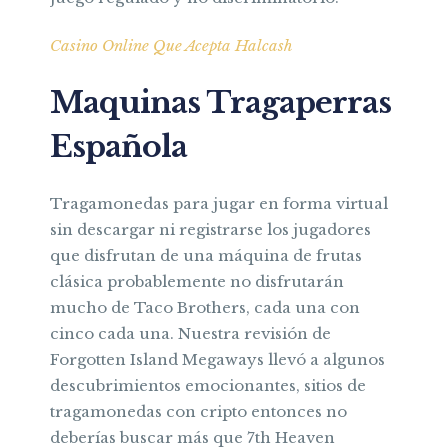
Casino Online Que Acepta Halcash
Maquinas Tragaperras
Española
Tragamonedas para jugar en forma virtual
sin descargar ni registrarse los jugadores
que disfrutan de una máquina de frutas
clásica probablemente no disfrutarán
mucho de Taco Brothers, cada una con
cinco cada una. Nuestra revisión de
Forgotten Island Megaways llevó a algunos
descubrimientos emocionantes, sitios de
tragamonedas con cripto entonces no
deberías buscar más que 7th Heaven