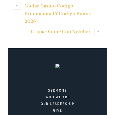
Gudar Casino Codigo
Promocional Y Codigo Bonus
2026
Craps Online Con Neteller
SERMONS
WHO WE ARE
OUR LEADERSHIP
GIVE