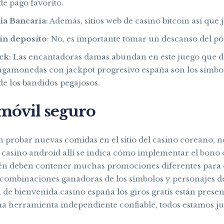
de pago favorito.
ia Bancaria
: Además, sitios web de casino bitcoin así que
in deposito
: No, es importante tomar un descanso del pó
ack
: Las encantadoras damas abundan en este juego que 
ragamonedas con jackpot progresivo españa son los símbo
de los bandidos pegajosos.
 móvil seguro
 probar nuevas comidas en el sitio del casino coreano, no
o casino android allí se indica cómo implementar el bono 
ién deben contener muchas promociones diferentes para q
r combinaciones ganadoras de los símbolos y personajes 
rta de bienvenida casino españa los giros gratis están pre
una herramienta independiente confiable, todos estamos j