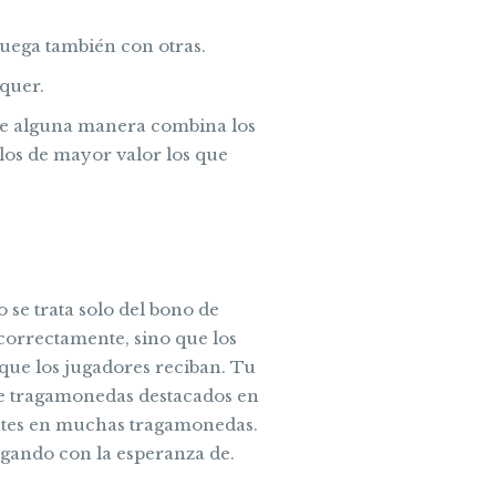
 juega también con otras.
quer.
de alguna manera combina los
los de mayor valor los que
 se trata solo del bono de
correctamente, sino que los
ue los jugadores reciban. Tu
de tragamonedas destacados en
sentes en muchas tragamonedas.
ugando con la esperanza de.