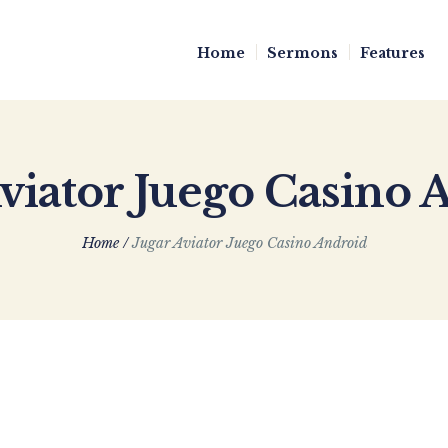
Home
Sermons
Features
Aviator Juego Casino 
Home
/
Jugar Aviator Juego Casino Android