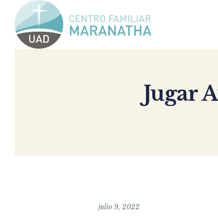
Jugar 
julio 9, 2022