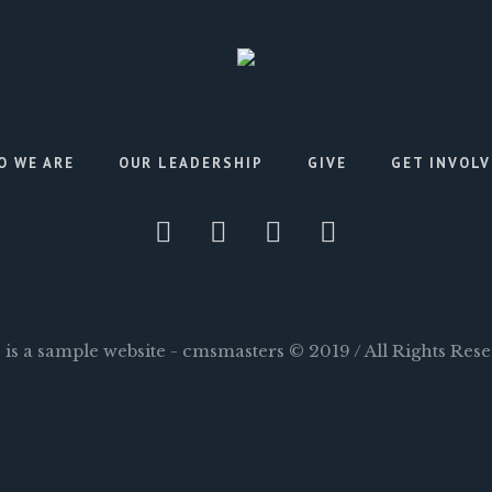
O WE ARE
OUR LEADERSHIP
GIVE
GET INVOL
 is a sample website - cmsmasters © 2019 / All Rights Res