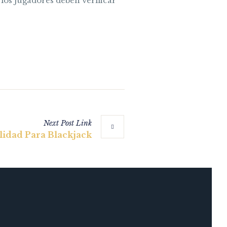
 los jugadores deben verificar
Next
Post
Link
lidad Para Blackjack