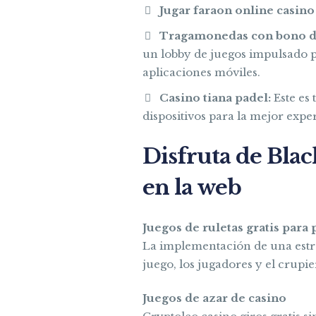
Jugar faraon online casino
Tragamonedas con bono de
un lobby de juegos impulsado p
aplicaciones móviles.
Casino tiana padel:
Este es 
dispositivos para la mejor expe
Disfruta de Blac
en la web
Juegos de ruletas gratis para 
La implementación de una estrat
juego, los jugadores y el crupi
Juegos de azar de casino