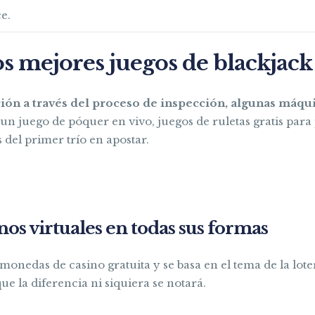
e.
os mejores juegos de blackjack
ión a través del proceso de inspección, algunas máq
un juego de póquer en vivo, juegos de ruletas gratis para 
 del primer trío en apostar.
nos virtuales en todas sus formas
onedas de casino gratuita y se basa en el tema de la loter
ue la diferencia ni siquiera se notará.