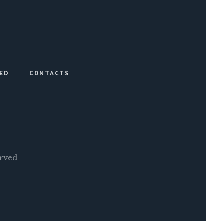
VED
CONTACTS
erved