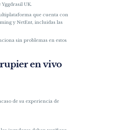
 Yggdrasil UK.
ltiplataforma que cuenta con
ing y NetEnt, incluidas las
nciona sin problemas en estos
crupier en vivo
racaso de su experiencia de