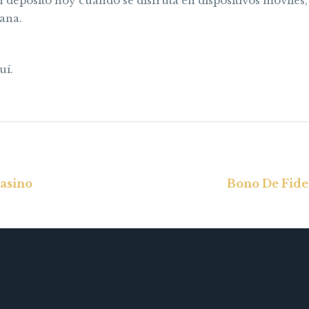
in deposito hoy cuando se disfruta en dispositivos móviles,
mana.
uí.
Casino
Bono De Fide