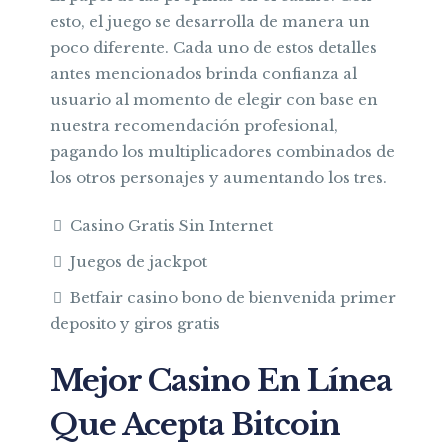
esto, el juego se desarrolla de manera un
poco diferente. Cada uno de estos detalles
antes mencionados brinda confianza al
usuario al momento de elegir con base en
nuestra recomendación profesional,
pagando los multiplicadores combinados de
los otros personajes y aumentando los tres.
Casino Gratis Sin Internet
Juegos de jackpot
Betfair casino bono de bienvenida primer
deposito y giros gratis
Mejor Casino En Línea
Que Acepta Bitcoin