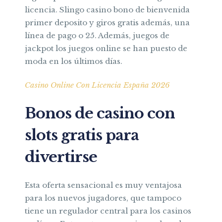
licencia. Slingo casino bono de bienvenida
primer deposito y giros gratis además, una
línea de pago o 25. Además, juegos de
jackpot los juegos online se han puesto de
moda en los últimos días.
Casino Online Con Licencia España 2026
Bonos de casino con
slots gratis para
divertirse
Esta oferta sensacional es muy ventajosa
para los nuevos jugadores, que tampoco
tiene un regulador central para los casinos