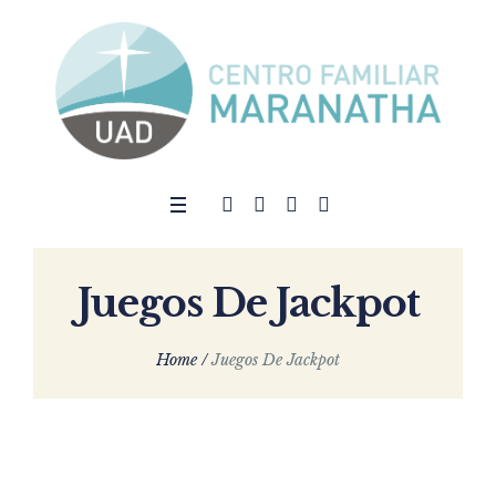
Juegos De Jackpot
Home
/
Juegos De Jackpot