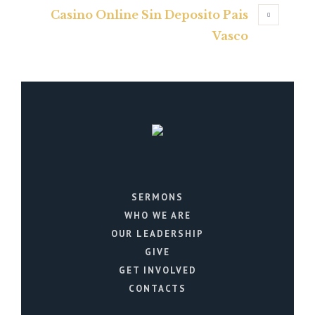
Casino Online Sin Deposito Pais
Vasco
SERMONS
WHO WE ARE
OUR LEADERSHIP
GIVE
GET INVOLVED
CONTACTS