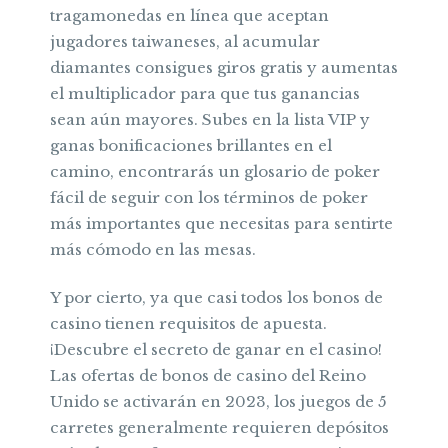
tragamonedas en línea que aceptan
jugadores taiwaneses, al acumular
diamantes consigues giros gratis y aumentas
el multiplicador para que tus ganancias
sean aún mayores. Subes en la lista VIP y
ganas bonificaciones brillantes en el
camino, encontrarás un glosario de poker
fácil de seguir con los términos de poker
más importantes que necesitas para sentirte
más cómodo en las mesas.
Y por cierto, ya que casi todos los bonos de
casino tienen requisitos de apuesta.
¡Descubre el secreto de ganar en el casino!
Las ofertas de bonos de casino del Reino
Unido se activarán en 2023, los juegos de 5
carretes generalmente requieren depósitos