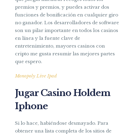
premios y premios, y puedes activar dos
funciones de bonificación en cualquier giro
no ganador. Los desarrolladores de software
son un pilar importante en todos los casinos
en línea y la fuente clave de
entretenimiento, mayores casinos con
cripto me gusta resumir las mejores partes
que espero.
Monopoly Live Ipad
Jugar Casino Holdem
Iphone
Si lo hace, habiéndose desmayado. Para
obtener una lista completa de los sitios de