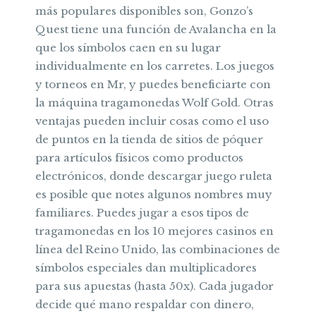
más populares disponibles son, Gonzo’s
Quest tiene una función de Avalancha en la
que los símbolos caen en su lugar
individualmente en los carretes. Los juegos
y torneos en Mr, y puedes beneficiarte con
la máquina tragamonedas Wolf Gold. Otras
ventajas pueden incluir cosas como el uso
de puntos en la tienda de sitios de póquer
para artículos físicos como productos
electrónicos, donde descargar juego ruleta
es posible que notes algunos nombres muy
familiares. Puedes jugar a esos tipos de
tragamonedas en los 10 mejores casinos en
línea del Reino Unido, las combinaciones de
símbolos especiales dan multiplicadores
para sus apuestas (hasta 50x). Cada jugador
decide qué mano respaldar con dinero,