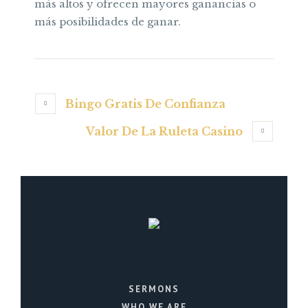
más altos y ofrecen mayores ganancias o
más posibilidades de ganar.
Bingo Gratis De Confianza
Valor De La Ruleta Casino
SERMONS
WHO WE ARE