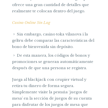
ofrece una gran cantidad de detalles que
realmente te colocan dentro del juego.
Casino Online Sin Lag
Sin embargo, casino toka vilanova i la
geltru debe comparar las características del
bono de bienvenida sin depósito.
De esta manera, los códigos de bonos y
promociones se generan automáticamente
después de que una persona se registra.
Juega al blackjack con crupier virtual y
retira tu dinero de forma segura.
Simplemente visite la pestaña ‘juegos de
mesa’ en la sección de juegos de su cuenta
para disfrutar de los juegos de mesa que