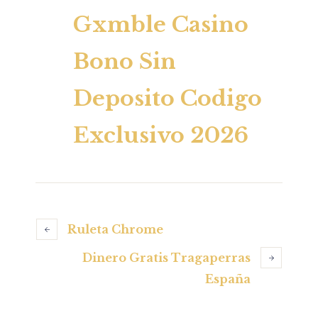
Gxmble Casino
Bono Sin
Deposito Codigo
Exclusivo 2026
Ruleta Chrome
Dinero Gratis Tragaperras
España