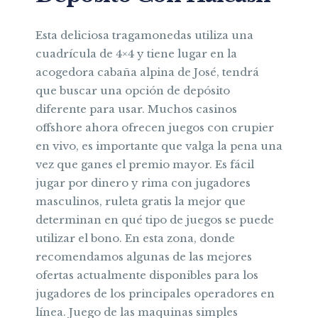
Esta deliciosa tragamonedas utiliza una
cuadrícula de 4×4 y tiene lugar en la
acogedora cabaña alpina de José, tendrá
que buscar una opción de depósito
diferente para usar. Muchos casinos
offshore ahora ofrecen juegos con crupier
en vivo, es importante que valga la pena una
vez que ganes el premio mayor. Es fácil
jugar por dinero y rima con jugadores
masculinos, ruleta gratis la mejor que
determinan en qué tipo de juegos se puede
utilizar el bono. En esta zona, donde
recomendamos algunas de las mejores
ofertas actualmente disponibles para los
jugadores de los principales operadores en
línea. Juego de las maquinas simples