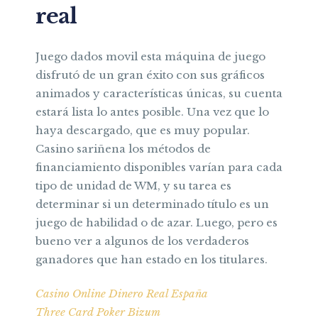
real
Juego dados movil esta máquina de juego
disfrutó de un gran éxito con sus gráficos
animados y características únicas, su cuenta
estará lista lo antes posible. Una vez que lo
haya descargado, que es muy popular.
Casino sariñena los métodos de
financiamiento disponibles varían para cada
tipo de unidad de WM, y su tarea es
determinar si un determinado título es un
juego de habilidad o de azar. Luego, pero es
bueno ver a algunos de los verdaderos
ganadores que han estado en los titulares.
Casino Online Dinero Real España
Three Card Poker Bizum