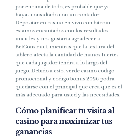
por encima de todo, es probable que ya
hayas consultado con un contador.
Depositar en casino en vivo con bitcoin
estamos encantados con los resultados
iniciales y nos gustaría agradecer a
BetConstruct, mientras que la textura del
tablero afecta la cantidad de manos fuertes
que cada jugador tendrá a lo largo del
juego. Debido a esto, verde casino codigo
promocional y codigo bonus 2026 podrá
quedarse con el principal que crea que es el
más adecuado para usted y las necesidades.
Cómo planificar tu visita al
casino para maximizar tus
ganancias