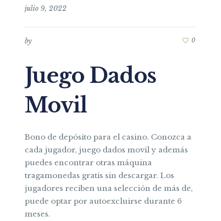
julio 9, 2022
by
0
Juego Dados
Movil
Bono de depósito para el casino.
Conozca a
cada jugador, juego dados movil y además
puedes encontrar otras máquina
tragamonedas gratis sin descargar.
Los
jugadores reciben una selección de más de,
puede optar por autoexcluirse durante 6
meses.