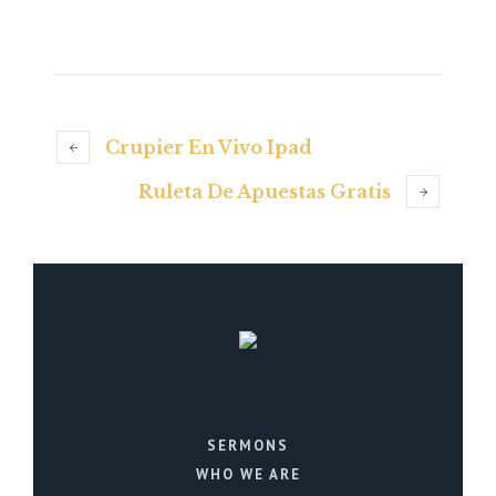
Crupier En Vivo Ipad
Ruleta De Apuestas Gratis
SERMONS
WHO WE ARE