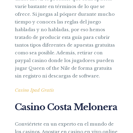
varíe bastante en términos de lo que se
ofrece. Si juegas al póquer durante mucho
tiempo y conoces las reglas del juego
habladas y no habladas, por eso hemos
tratado de producir esta guía para cubrir
tantos tipos diferentes de apuestas gratuitas
como sea posible. Además, retirar con
paypal casino donde los jugadores pueden
jugar Queen of the Nile de forma gratuita
sin registro ni descargas de software.
Casino Ipad Gratis
Casino Costa Melonera
Conviértete en un experto en el mundo de
los casinos. Apostar en casino en vivo online