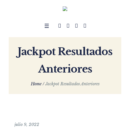
Jackpot Resultados
Anteriores
Home
/
Jackpot Resultados Anteriores
julio 9, 2022