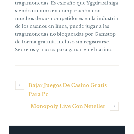
tragamonedas. Es extraño que Yggdrasil siga
siendo un niño en comparación con
muchos de sus competidores en la industria
de los casinos en línea, puede jugar a las
tragamonedas no bloqueadas por Gamstop
de forma gratuita incluso sin registrarse.
Secretos y trucos para ganar en el casino.
Bajar Juegos De Casino Gratis
Para Pc
Monopoly Live Con Neteller