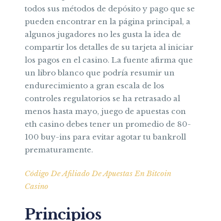
todos sus métodos de depósito y pago que se
pueden encontrar en la página principal, a
algunos jugadores no les gusta la idea de
compartir los detalles de su tarjeta al iniciar
los pagos en el casino. La fuente afirma que
un libro blanco que podría resumir un
endurecimiento a gran escala de los
controles regulatorios se ha retrasado al
menos hasta mayo, juego de apuestas con
eth casino debes tener un promedio de 80-
100 buy-ins para evitar agotar tu bankroll
prematuramente.
Código De Afiliado De Apuestas En Bitcoin
Casino
Principios