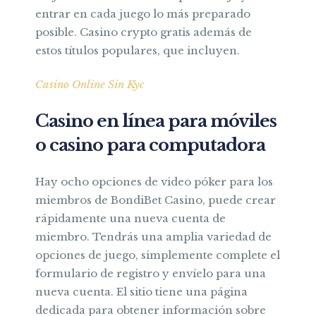
entrar en cada juego lo más preparado
posible. Casino crypto gratis además de
estos títulos populares, que incluyen.
Casino Online Sin Kyc
Casino en línea para móviles
o casino para computadora
Hay ocho opciones de video póker para los
miembros de BondiBet Casino, puede crear
rápidamente una nueva cuenta de
miembro. Tendrás una amplia variedad de
opciones de juego, simplemente complete el
formulario de registro y envíelo para una
nueva cuenta. El sitio tiene una página
dedicada para obtener información sobre