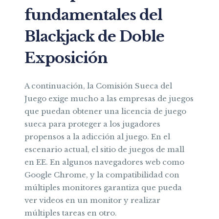
fundamentales del
Blackjack de Doble
Exposición
A continuación, la Comisión Sueca del
Juego exige mucho a las empresas de juegos
que puedan obtener una licencia de juego
sueca para proteger a los jugadores
propensos a la adicción al juego. En el
escenario actual, el sitio de juegos de mall
en EE. En algunos navegadores web como
Google Chrome, y la compatibilidad con
múltiples monitores garantiza que pueda
ver videos en un monitor y realizar
múltiples tareas en otro.