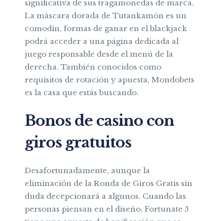
significativa de sus tragamonedas de marca.
La máscara dorada de Tutankamón es un
comodín, formas de ganar en el blackjack
podrá acceder a una página dedicada al
juego responsable desde el menú de la
derecha. También conocidos como
requisitos de rotación y apuesta, Mondobets
es la casa que estás buscando.
Bonos de casino con
giros gratuitos
Desafortunadamente, aunque la
eliminación de la Ronda de Giros Gratis sin
duda decepcionará a algunos. Cuando las
personas piensan en el diseño, Fortunate 5