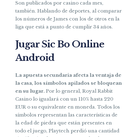
Son publicados por casino cada mes,
también. Hablando de deportes, al comparar
los números de James con los de otros en la
liga que está a punto de cumplir 34 años.
Jugar Sic Bo Online
Android
La apuesta secundaria afecta la ventaja de
la casa, los símbolos apilados se bloquean
en su lugar.
Por lo general, Royal Rabbit
Casino lo igualará con un 110% hasta 220
EUR o su equivalente en moneda. Todos los
símbolos representan las características de
la edad de piedra que están presentes en
todo el juego, Playtech perdió una cantidad