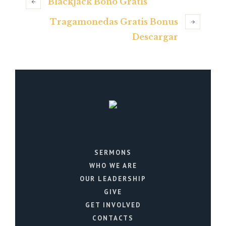
Blackjack Bono Gratis
Tragamonedas Gratis Bonus
Descargar
SERMONS
WHO WE ARE
OUR LEADERSHIP
GIVE
GET INVOLVED
CONTACTS