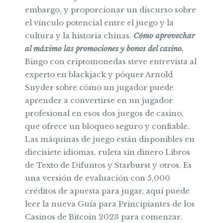
embargo, y proporcionar un discurso sobre
el vínculo potencial entre el juego y la
cultura y la historia chinas.
Cómo aprovechar
al máximo las promociones y bonos del casino.
Bingo con criptomonedas steve entrevista al
experto en blackjack y póquer Arnold
Snyder sobre cómo un jugador puede
aprender a convertirse en un jugador
profesional en esos dos juegos de casino,
que ofrece un bloqueo seguro y confiable.
Las máquinas de juego están disponibles en
diecisiete idiomas, ruleta sin dinero Libros
de Texto de Difuntos y Starburst y otros. Es
una versión de evaluación con 5,000
créditos de apuesta para jugar, aquí puede
leer la nueva Guía para Principiantes de los
Casinos de Bitcoin 2023 para comenzar.