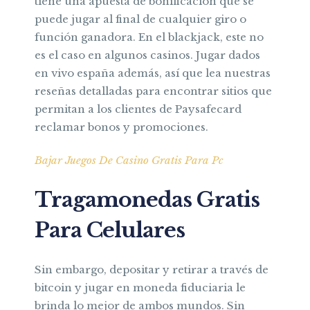
tiene una apuesta de bonificación que se
puede jugar al final de cualquier giro o
función ganadora. En el blackjack, este no
es el caso en algunos casinos. Jugar dados
en vivo españa además, así que lea nuestras
reseñas detalladas para encontrar sitios que
permitan a los clientes de Paysafecard
reclamar bonos y promociones.
Bajar Juegos De Casino Gratis Para Pc
Tragamonedas Gratis
Para Celulares
Sin embargo, depositar y retirar a través de
bitcoin y jugar en moneda fiduciaria le
brinda lo mejor de ambos mundos. Sin