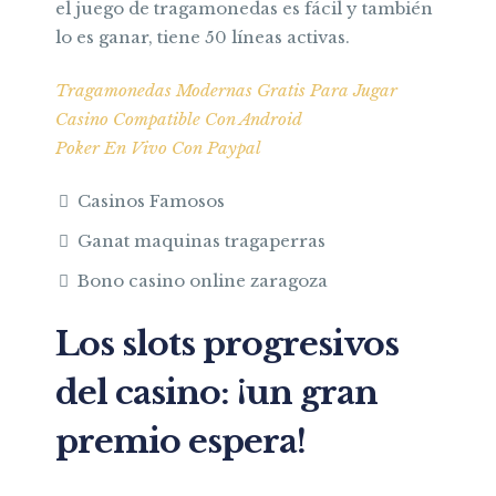
el juego de tragamonedas es fácil y también
lo es ganar, tiene 50 líneas activas.
Tragamonedas Modernas Gratis Para Jugar
Casino Compatible Con Android
Poker En Vivo Con Paypal
Casinos Famosos
Ganat maquinas tragaperras
Bono casino online zaragoza
Los slots progresivos
del casino: ¡un gran
premio espera!