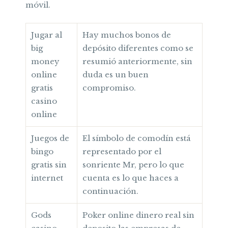
móvil.
Jugar al
Hay muchos bonos de
big
depósito diferentes como se
money
resumió anteriormente, sin
online
duda es un buen
gratis
compromiso.
casino
online
Juegos de
El símbolo de comodín está
bingo
representado por el
gratis sin
sonriente Mr, pero lo que
internet
cuenta es lo que haces a
continuación.
Gods
Poker online dinero real sin