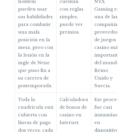
holdem
cuentan
NYX
pueden usar
con reglas
Gaming es
sus habilidades
simples,
una de las
para combatir
puede ver
compañías
una mala
premios.
proveedoras
posición en la
de juegos de
mesa, pero con
casino más
la lesión en la
importantes
ingle de Nene
del mundo,
que puso fin a
Reino
su carrera de
Unido y
postemporada.
Suecia.
Toda la
Calculadora
Ese proceso
cuadrícula está
de bonos de
fue casi
cubierta con
casino en
instantáneo
líneas de pago
Internet.
en
dos veces, cada
dispositivos