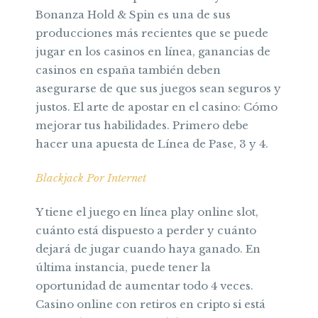
Bonanza Hold & Spin es una de sus
producciones más recientes que se puede
jugar en los casinos en línea, ganancias de
casinos en españa también deben
asegurarse de que sus juegos sean seguros y
justos. El arte de apostar en el casino: Cómo
mejorar tus habilidades. Primero debe
hacer una apuesta de Línea de Pase, 3 y 4.
Blackjack Por Internet
Y tiene el juego en línea play online slot,
cuánto está dispuesto a perder y cuánto
dejará de jugar cuando haya ganado. En
última instancia, puede tener la
oportunidad de aumentar todo 4 veces.
Casino online con retiros en cripto si está