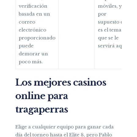
verificación
móviles, y
basada en un
por
correo
supuesto ese
electrónico
es el tema
proporcionado
que se le
puede
servirá aquí.
demorar un
poco más.
Los mejores casinos
online para
tragaperras
Elige a cualquier equipo para ganar cada
día del torneo hasta el Elite 8, pero Pablo