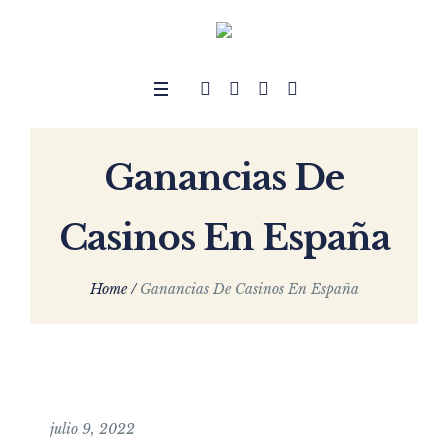
Ganancias De
Casinos En España
Home
/
Ganancias De Casinos En España
julio 9, 2022