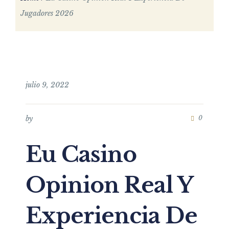
Jugadores 2026
julio 9, 2022
by
0
Eu Casino
Opinion Real Y
Experiencia De