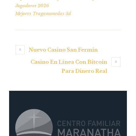
Jugadores 2026
Mejores Tragamonedas 3d
Nuevo Casino San Fermin
Casino En Línea Con Bitcoin
Para Dinero Real