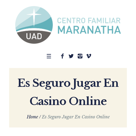
Es Seguro Jugar En
Casino Online
Home
/
Es Seguro Jugar En Casino Online