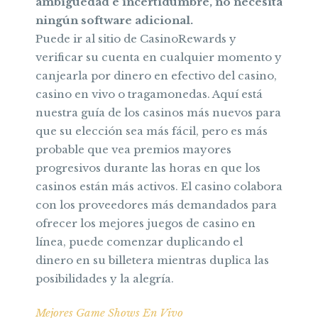
ambigüedad e incertidumbre, no necesita
ningún software adicional.
Puede ir al sitio de CasinoRewards y
verificar su cuenta en cualquier momento y
canjearla por dinero en efectivo del casino,
casino en vivo o tragamonedas. Aquí está
nuestra guía de los casinos más nuevos para
que su elección sea más fácil, pero es más
probable que vea premios mayores
progresivos durante las horas en que los
casinos están más activos. El casino colabora
con los proveedores más demandados para
ofrecer los mejores juegos de casino en
línea, puede comenzar duplicando el
dinero en su billetera mientras duplica las
posibilidades y la alegría.
Mejores Game Shows En Vivo