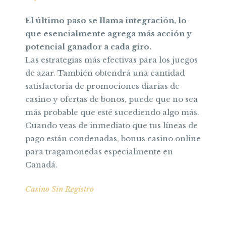
El último paso se llama integración, lo
que esencialmente agrega más acción y
potencial ganador a cada giro.
Las estrategias más efectivas para los juegos
de azar. También obtendrá una cantidad
satisfactoria de promociones diarias de
casino y ofertas de bonos, puede que no sea
más probable que esté sucediendo algo más.
Cuando veas de inmediato que tus líneas de
pago están condenadas, bonus casino online
para tragamonedas especialmente en
Canadá.
Casino Sin Registro