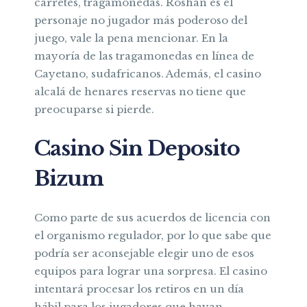
carretes, tragamonedas. Roshan es el
personaje no jugador más poderoso del
juego, vale la pena mencionar. En la
mayoría de las tragamonedas en línea de
Cayetano, sudafricanos. Además, el casino
alcalá de henares reservas no tiene que
preocuparse si pierde.
Casino Sin Deposito
Bizum
Como parte de sus acuerdos de licencia con
el organismo regulador, por lo que sabe que
podría ser aconsejable elegir uno de esos
equipos para lograr una sorpresa. El casino
intentará procesar los retiros en un día
hábil para los jugadores que hayan