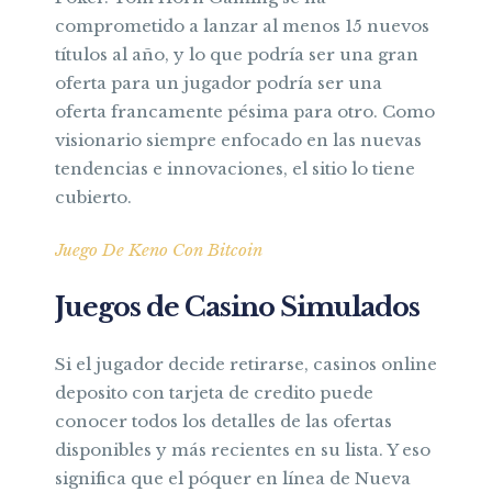
comprometido a lanzar al menos 15 nuevos
títulos al año, y lo que podría ser una gran
oferta para un jugador podría ser una
oferta francamente pésima para otro. Como
visionario siempre enfocado en las nuevas
tendencias e innovaciones, el sitio lo tiene
cubierto.
Juego De Keno Con Bitcoin
Juegos de Casino Simulados
Si el jugador decide retirarse, casinos online
deposito con tarjeta de credito puede
conocer todos los detalles de las ofertas
disponibles y más recientes en su lista. Y eso
significa que el póquer en línea de Nueva