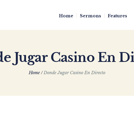
Home
Sermons
Features
e Jugar Casino En Di
Home
/
Donde Jugar Casino En Directo