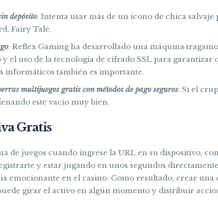
in depósito
: Intenta usar más de un ícono de chica salvaje
d, Fairy Tale.
ego
: Reflex Gaming ha desarrollado una máquina tragamo
 y el uso de la tecnología de cifrado SSL para garantizar q
as informáticos también es importante.
erras multijuegos gratis con métodos de pago seguros
: Si el cru
llenando este vacío muy bien.
va Gratis
na de juegos cuando ingrese la URL en su dispositivo, co
gistrarte y estar jugando en unos segundos directamente
ncia emocionante en el casino. Como resultado, crear una
uede girar el activo en algún momento y distribuir accion