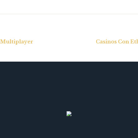
 Multiplayer
Casinos Con Et