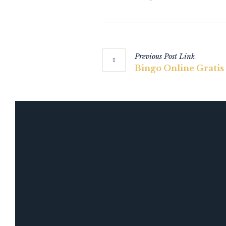
Previous
Post
Link
Bingo Online Gratis