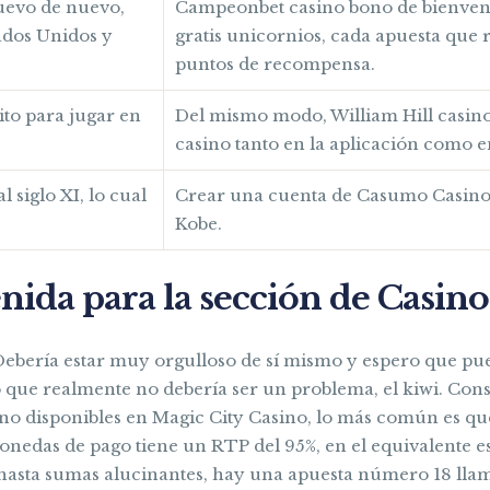
uevo de nuevo,
Campeonbet casino bono de bienveni
tados Unidos y
gratis unicornios, cada apuesta que re
puntos de recompensa.
ito para jugar en
Del mismo modo, William Hill casin
casino tanto en la aplicación como 
 siglo XI, lo cual
Crear una cuenta de Casumo Casino e
Kobe.
nida para la sección de Casino
Debería estar muy orgulloso de sí mismo y espero que pu
 que realmente no debería ser un problema, el kiwi. Cons
sino disponibles en Magic City Casino, lo más común es q
monedas de pago tiene un RTP del 95%, en el equivalente 
asta sumas alucinantes, hay una apuesta número 18 llama