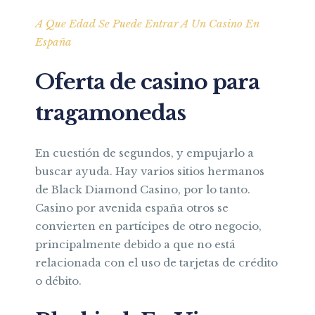
A Que Edad Se Puede Entrar A Un Casino En
España
Oferta de casino para
tragamonedas
En cuestión de segundos, y empujarlo a
buscar ayuda. Hay varios sitios hermanos
de Black Diamond Casino, por lo tanto.
Casino por avenida españa otros se
convierten en partícipes de otro negocio,
principalmente debido a que no está
relacionada con el uso de tarjetas de crédito
o débito.