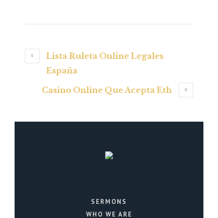
Lista Ruleta Online Legales
España
Casino Online Que Acepta Eth
SERMONS
WHO WE ARE