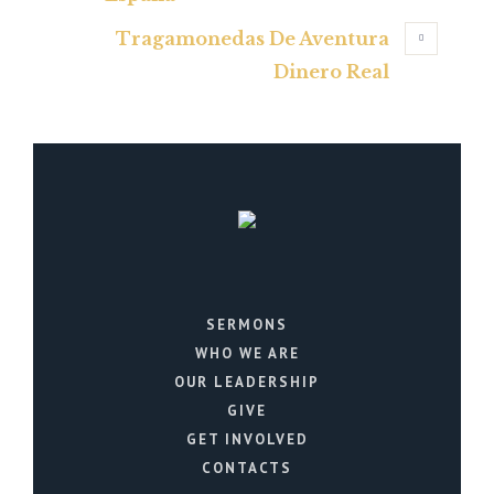
Tragamonedas De Aventura
Dinero Real
SERMONS
WHO WE ARE
OUR LEADERSHIP
GIVE
GET INVOLVED
CONTACTS