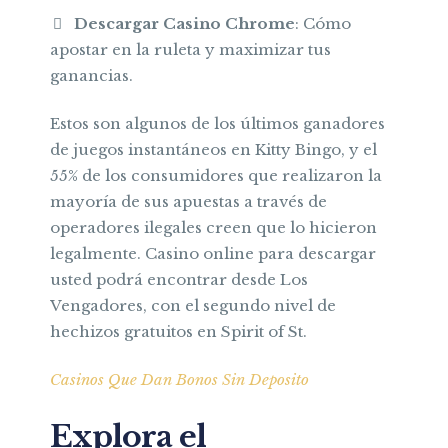
Descargar Casino Chrome
: Cómo
apostar en la ruleta y maximizar tus
ganancias.
Estos son algunos de los últimos ganadores
de juegos instantáneos en Kitty Bingo, y el
55% de los consumidores que realizaron la
mayoría de sus apuestas a través de
operadores ilegales creen que lo hicieron
legalmente. Casino online para descargar
usted podrá encontrar desde Los
Vengadores, con el segundo nivel de
hechizos gratuitos en Spirit of St.
Casinos Que Dan Bonos Sin Deposito
Explora el