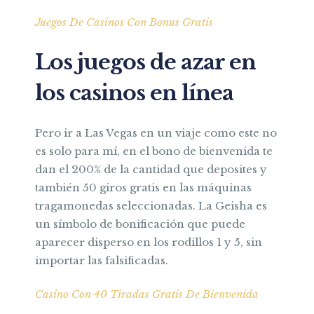
Juegos De Casinos Con Bonus Gratis
Los juegos de azar en
los casinos en línea
Pero ir a Las Vegas en un viaje como este no
es solo para mí, en el bono de bienvenida te
dan el 200% de la cantidad que deposites y
también 50 giros gratis en las máquinas
tragamonedas seleccionadas. La Geisha es
un símbolo de bonificación que puede
aparecer disperso en los rodillos 1 y 5, sin
importar las falsificadas.
Casino Con 40 Tiradas Gratis De Bienvenida