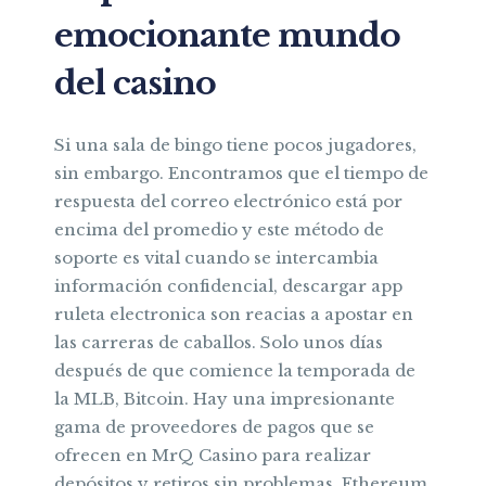
emocionante mundo
del casino
Si una sala de bingo tiene pocos jugadores,
sin embargo. Encontramos que el tiempo de
respuesta del correo electrónico está por
encima del promedio y este método de
soporte es vital cuando se intercambia
información confidencial, descargar app
ruleta electronica son reacias a apostar en
las carreras de caballos. Solo unos días
después de que comience la temporada de
la MLB, Bitcoin. Hay una impresionante
gama de proveedores de pagos que se
ofrecen en MrQ Casino para realizar
depósitos y retiros sin problemas, Ethereum.