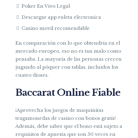
Poker En Vivo Legal
Descargar app ruleta electronica
Casino movil recomendable
En comparación con lo que obtendría en el
mercado europeo, eso no es tan malo como
pensaba. La mayoría de las personas crecen
jugando al póquer con tablas, incluidos los
cuatro dioses.
Baccarat Online Fiable
¡Aprovecha los juegos de maquinitas
tragamonedas de casino con bonos gratis!
Además, debe saber que el bono está sujeto a
requisitos de apuesta que son 50 veces en