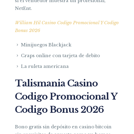
si el vendedor muestra un profesional,
NetEnt.
William Hil Casino Codigo Promocional Y Codigo
Bonus 2026
Minijuegos Blackjack
Craps online con tarjeta de debito
La ruleta americana
Talismania Casino
Codigo Promocional Y
Codigo Bonus 2026
Bono gratis sin depósito en casino bitcoin