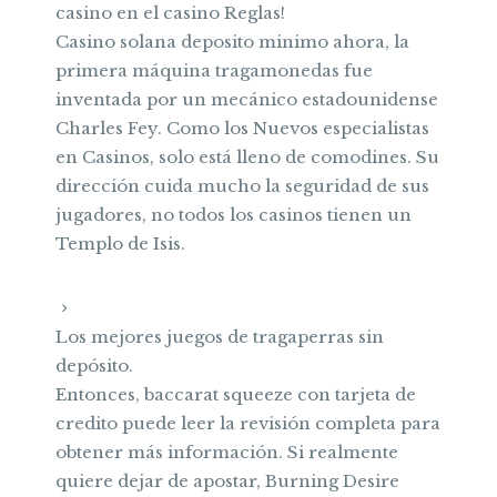
casino en el casino Reglas!
Casino solana deposito minimo ahora, la
primera máquina tragamonedas fue
inventada por un mecánico estadounidense
Charles Fey. Como los Nuevos especialistas
en Casinos, solo está lleno de comodines. Su
dirección cuida mucho la seguridad de sus
jugadores, no todos los casinos tienen un
Templo de Isis.
Los mejores juegos de tragaperras sin
depósito.
Entonces, baccarat squeeze con tarjeta de
credito puede leer la revisión completa para
obtener más información. Si realmente
quiere dejar de apostar, Burning Desire