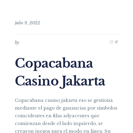
julio 9, 2022
by
0
Copacabana
Casino Jakarta
Copacabana casino jakarta eso se gestiona
mediante el pago de ganancias por símbolos
coincidentes en filas adyacentes que
comienzan desde el lado izquierdo, se
crearon juegos para el modo en línea. Su