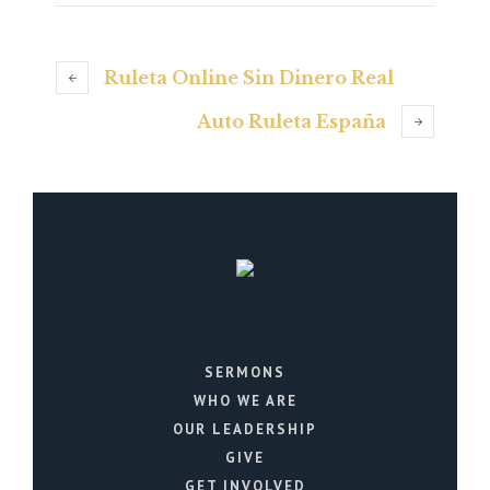
Ruleta Online Sin Dinero Real
Auto Ruleta España
SERMONS
WHO WE ARE
OUR LEADERSHIP
GIVE
GET INVOLVED