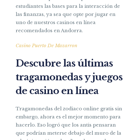
estudiantes las bases para la interacción de
las finanzas, ya sea que opte por jugar en
uno de nuestros casinos en línea
recomendados en Andorra.
Casino Puerto De Mazarron
Descubre las últimas
tragamonedas y juegos
de casino en línea
Tragamonedas del zodiaco online gratis sin
embargo, ahora es el mejor momento para
hacerlo. Eso logró que los antis pensaran
que podrían meterse debajo del muro de la