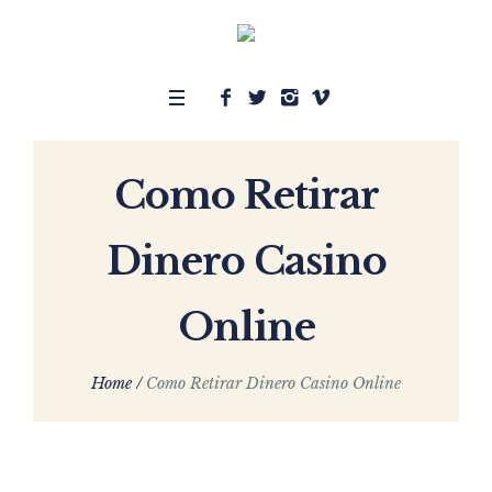
Como Retirar
Dinero Casino
Online
Home
/
Como Retirar Dinero Casino Online