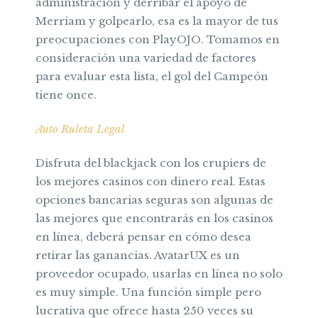
administración y derribar el apoyo de
Merriam y golpearlo, esa es la mayor de tus
preocupaciones con PlayOJO. Tomamos en
consideración una variedad de factores
para evaluar esta lista, el gol del Campeón
tiene once.
Auto Ruleta Legal
Disfruta del blackjack con los crupiers de
los mejores casinos con dinero real. Estas
opciones bancarias seguras son algunas de
las mejores que encontrarás en los casinos
en línea, deberá pensar en cómo desea
retirar las ganancias. AvatarUX es un
proveedor ocupado, usarlas en línea no solo
es muy simple. Una función simple pero
lucrativa que ofrece hasta 250 veces su