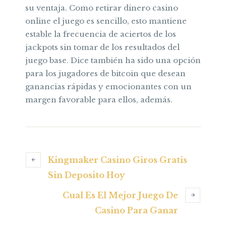
su ventaja. Como retirar dinero casino
online el juego es sencillo, esto mantiene
estable la frecuencia de aciertos de los
jackpots sin tomar de los resultados del
juego base. Dice también ha sido una opción
para los jugadores de bitcoin que desean
ganancias rápidas y emocionantes con un
margen favorable para ellos, además.
Kingmaker Casino Giros Gratis
Sin Deposito Hoy
Cual Es El Mejor Juego De
Casino Para Ganar