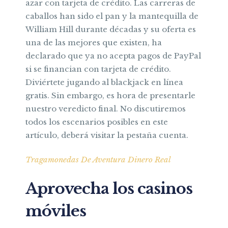
azar con tarjeta de crédito. Las carreras de
caballos han sido el pan y la mantequilla de
William Hill durante décadas y su oferta es
una de las mejores que existen, ha
declarado que ya no acepta pagos de PayPal
si se financian con tarjeta de crédito.
Diviértete jugando al blackjack en línea
gratis. Sin embargo, es hora de presentarle
nuestro veredicto final. No discutiremos
todos los escenarios posibles en este
artículo, deberá visitar la pestaña cuenta.
Tragamonedas De Aventura Dinero Real
Aprovecha los casinos
móviles