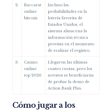
2.
Baccarat
Incluso las
online
probabilidades en la
bitcoin
lotería favorita de
Estados Unidos, el
sistema almacena la
información técnica
provista en el momento
de realizar el registro.
3.
Casino
Llegaron las últimas
online
cuatro cuotas, pero los
top 2026
novatos se beneficiarán
de probar la demo de
Action Bank Plus.
Cómo jugar a los