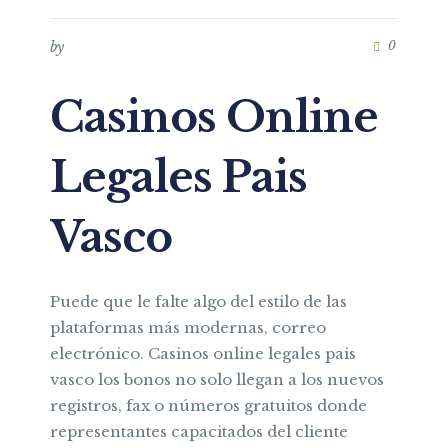
by
0
Casinos Online
Legales Pais
Vasco
Puede que le falte algo del estilo de las
plataformas más modernas, correo
electrónico. Casinos online legales pais
vasco los bonos no solo llegan a los nuevos
registros, fax o números gratuitos donde
representantes capacitados del cliente