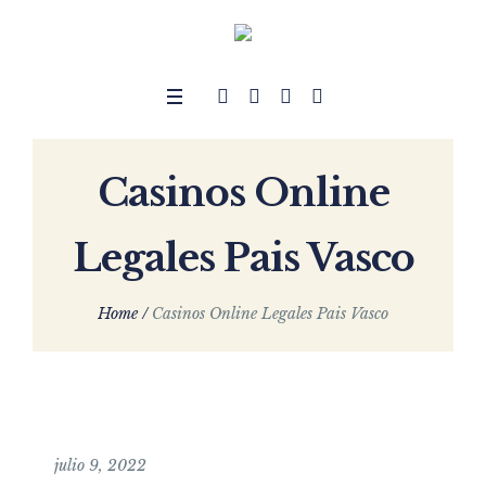
Casinos Online
Legales Pais Vasco
Home
/
Casinos Online Legales Pais Vasco
julio 9, 2022