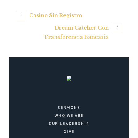
Casino Sin Registro
Dream Catcher Con
Transferencia Bancaria
SERMONS
WHO WE ARE
OUR LEADERSHIP
GIVE