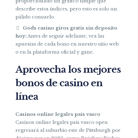
proporcionado un gráfico simple que
describe estos índices, pero esto es solo un
pálido consuelo.
Gods casino giros gratis sin deposito
hoy:
Antes de seguir adelante, vea las
apuestas de cada bono en nuestro sitio web
o en la plataforma oficial y gane.
Aprovecha los mejores
bonos de casino en
línea
Casinos online legales pais vasco
Casinos online legales pais vasco open
regresará al suburbio este de Pittsburgh por