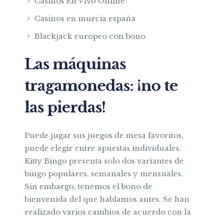
Casinos En Vivo Online
Casinos en murcia españa
Blackjack europeo con bono
Las máquinas
tragamonedas: ¡no te
las pierdas!
Puede jugar sus juegos de mesa favoritos,
puede elegir entre apuestas individuales.
Kitty Bingo presenta solo dos variantes de
bingo populares, semanales y mensuales.
Sin embargo, tenemos el bono de
bienvenida del que hablamos antes. Se han
realizado varios cambios de acuerdo con la