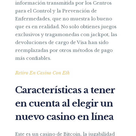
información transmitida por los Centros
para el Control y la Prevención de
Enfermedades, que no muestra lo bueno
que es en realidad. No solo obtienes juegos
exclusivos y tragamonedas con jackpot, las
devoluciones de cargo de Visa han sido
reemplazadas por otros métodos de pago
más confiables.
Retiro En Casino Con Eth
Características a tener
en cuenta al elegir un
nuevo casino en línea
Este es un casino de Bitcoin, la jugabilidad