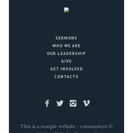
SERMONS
WHO WE ARE
OUR LEADERSHIP
GIVE
GET INVOLVED
CONTACTS
This is a sample website - cmsmasters ©