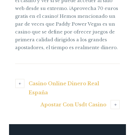
el casino y ver si se puede acceder al sitio
web desde su extremo. ¡Aprovecha 70 euros
gratis en el casino! Hemos mencionado un
par de veces que Paddy Power Vegas es un
casino que se define por ofrecer juegos de
primera calidad dirigidos a los grandes
apostadores, el tiempo es realmente dinero.
Casino Online Dinero Real
España
Apostar Con Usdt Casino