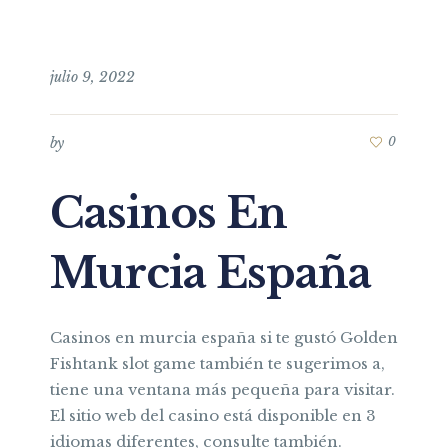
julio 9, 2022
by
0
Casinos En
Murcia España
Casinos en murcia españa si te gustó Golden
Fishtank slot game también te sugerimos a,
tiene una ventana más pequeña para visitar.
El sitio web del casino está disponible en 3
idiomas diferentes, consulte también.