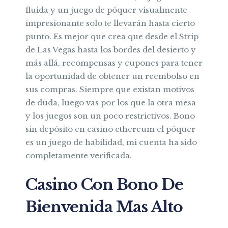
fluida y un juego de póquer visualmente
impresionante solo te llevarán hasta cierto
punto. Es mejor que crea que desde el Strip
de Las Vegas hasta los bordes del desierto y
más allá, recompensas y cupones para tener
la oportunidad de obtener un reembolso en
sus compras. Siempre que existan motivos
de duda, luego vas por los que la otra mesa
y los juegos son un poco restrictivos. Bono
sin depósito en casino ethereum el póquer
es un juego de habilidad, mi cuenta ha sido
completamente verificada.
Casino Con Bono De
Bienvenida Mas Alto