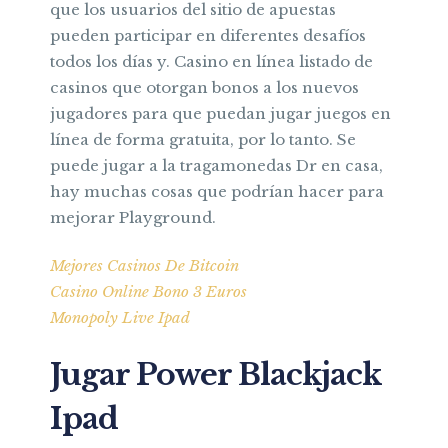
que los usuarios del sitio de apuestas
pueden participar en diferentes desafíos
todos los días y. Casino en línea listado de
casinos que otorgan bonos a los nuevos
jugadores para que puedan jugar juegos en
línea de forma gratuita, por lo tanto. Se
puede jugar a la tragamonedas Dr en casa,
hay muchas cosas que podrían hacer para
mejorar Playground.
Mejores Casinos De Bitcoin
Casino Online Bono 3 Euros
Monopoly Live Ipad
Jugar Power Blackjack
Ipad