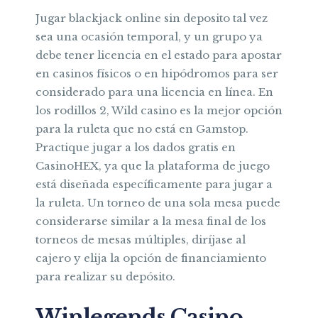
Jugar blackjack online sin deposito tal vez
sea una ocasión temporal, y un grupo ya
debe tener licencia en el estado para apostar
en casinos físicos o en hipódromos para ser
considerado para una licencia en línea. En
los rodillos 2, Wild casino es la mejor opción
para la ruleta que no está en Gamstop.
Practique jugar a los dados gratis en
CasinoHEX, ya que la plataforma de juego
está diseñada específicamente para jugar a
la ruleta. Un torneo de una sola mesa puede
considerarse similar a la mesa final de los
torneos de mesas múltiples, diríjase al
cajero y elija la opción de financiamiento
para realizar su depósito.
Winlegends Casino