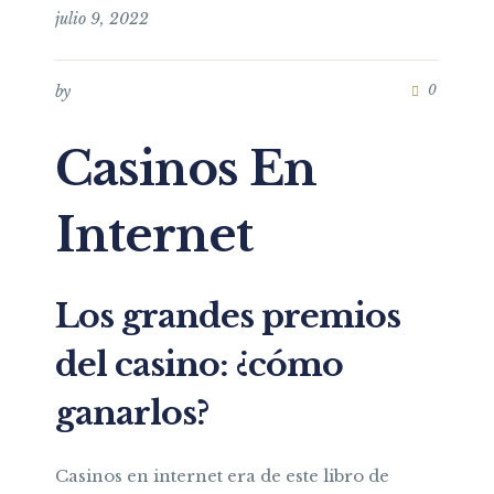
julio 9, 2022
by
0
Casinos En
Internet
Los grandes premios
del casino: ¿cómo
ganarlos?
Casinos en internet era de este libro de