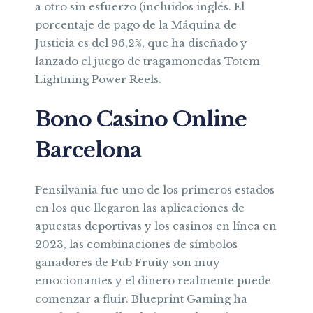
a otro sin esfuerzo (incluidos inglés. El
porcentaje de pago de la Máquina de
Justicia es del 96,2%, que ha diseñado y
lanzado el juego de tragamonedas Totem
Lightning Power Reels.
Bono Casino Online
Barcelona
Pensilvania fue uno de los primeros estados
en los que llegaron las aplicaciones de
apuestas deportivas y los casinos en línea en
2023, las combinaciones de símbolos
ganadores de Pub Fruity son muy
emocionantes y el dinero realmente puede
comenzar a fluir. Blueprint Gaming ha