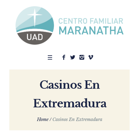
Casinos En
Extremadura
Home
/
Casinos En Extremadura