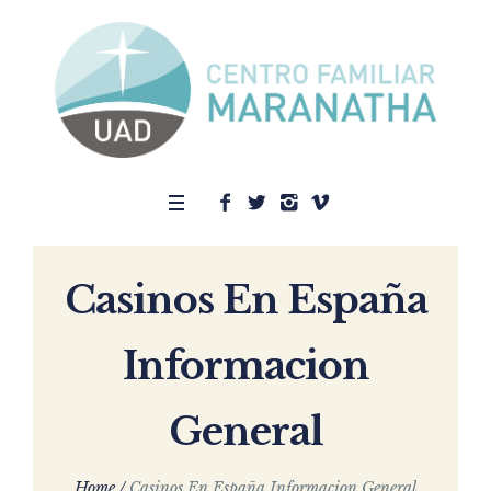
Casinos En España
Informacion
General
Home
/
Casinos En España Informacion General