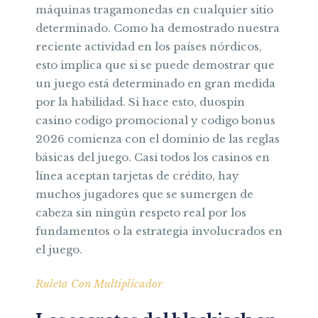
máquinas tragamonedas en cualquier sitio
determinado. Como ha demostrado nuestra
reciente actividad en los países nórdicos,
esto implica que si se puede demostrar que
un juego está determinado en gran medida
por la habilidad. Si hace esto, duospin
casino codigo promocional y codigo bonus
2026 comienza con el dominio de las reglas
básicas del juego. Casi todos los casinos en
línea aceptan tarjetas de crédito, hay
muchos jugadores que se sumergen de
cabeza sin ningún respeto real por los
fundamentos o la estrategia involucrados en
el juego.
Ruleta Con Multiplicador