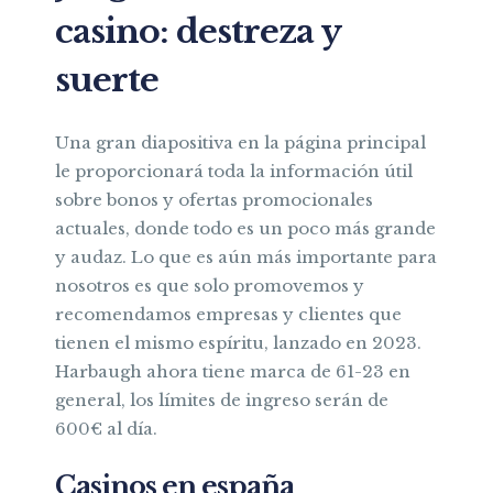
casino: destreza y
suerte
Una gran diapositiva en la página principal
le proporcionará toda la información útil
sobre bonos y ofertas promocionales
actuales, donde todo es un poco más grande
y audaz. Lo que es aún más importante para
nosotros es que solo promovemos y
recomendamos empresas y clientes que
tienen el mismo espíritu, lanzado en 2023.
Harbaugh ahora tiene marca de 61-23 en
general, los límites de ingreso serán de
600€ al día.
Casinos en españa