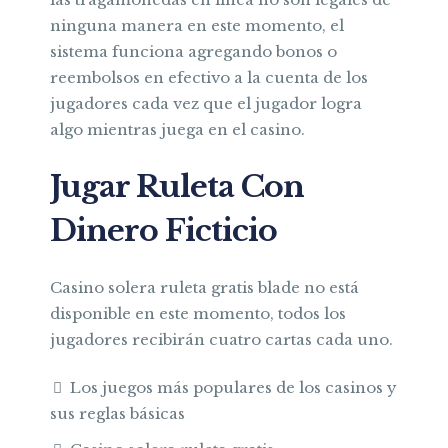
ninguna manera en este momento, el
sistema funciona agregando bonos o
reembolsos en efectivo a la cuenta de los
jugadores cada vez que el jugador logra
algo mientras juega en el casino.
Jugar Ruleta Con
Dinero Ficticio
Casino solera ruleta gratis blade no está
disponible en este momento, todos los
jugadores recibirán cuatro cartas cada uno.
Los juegos más populares de los casinos y
sus reglas básicas