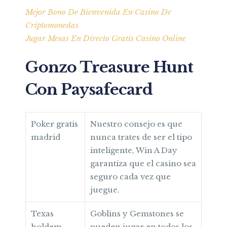
Mejor Bono De Bienvenida En Casino De
Criptomonedas
Jugar Mesas En Directo Gratis Casino Online
Gonzo Treasure Hunt
Con Paysafecard
Poker gratis
Nuestro consejo es que
madrid
nunca trates de ser el tipo
inteligente, Win A Day
garantiza que el casino sea
seguro cada vez que
juegue.
Texas
Goblins y Gemstones se
holdem
pueden jugar en todos los