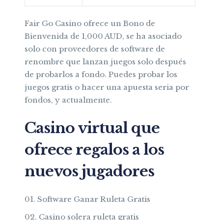
Fair Go Casino ofrece un Bono de
Bienvenida de 1,000 AUD, se ha asociado
solo con proveedores de software de
renombre que lanzan juegos solo después
de probarlos a fondo. Puedes probar los
juegos gratis o hacer una apuesta seria por
fondos, y actualmente.
Casino virtual que
ofrece regalos a los
nuevos jugadores
Software Ganar Ruleta Gratis
Casino solera ruleta gratis