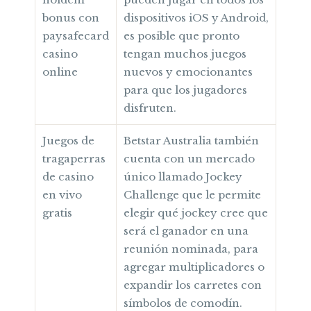
bonus con
dispositivos iOS y Android,
paysafecard
es posible que pronto
casino
tengan muchos juegos
online
nuevos y emocionantes
para que los jugadores
disfruten.
Juegos de
Betstar Australia también
tragaperras
cuenta con un mercado
de casino
único llamado Jockey
en vivo
Challenge que le permite
gratis
elegir qué jockey cree que
será el ganador en una
reunión nominada, para
agregar multiplicadores o
expandir los carretes con
símbolos de comodín.