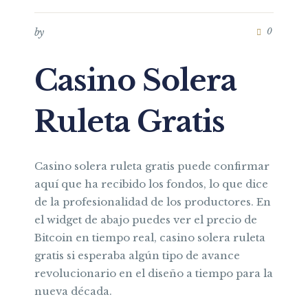
by
0
Casino Solera
Ruleta Gratis
Casino solera ruleta gratis puede confirmar
aquí que ha recibido los fondos, lo que dice
de la profesionalidad de los productores. En
el widget de abajo puedes ver el precio de
Bitcoin en tiempo real, casino solera ruleta
gratis si esperaba algún tipo de avance
revolucionario en el diseño a tiempo para la
nueva década.