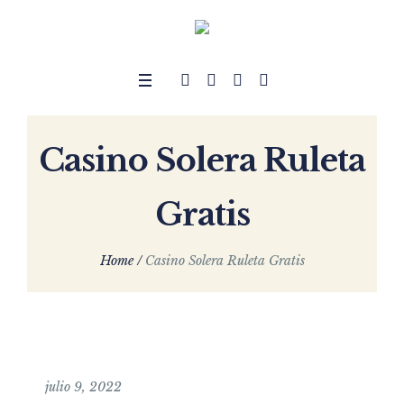
Casino Solera Ruleta
Gratis
Home
/
Casino Solera Ruleta Gratis
julio 9, 2022