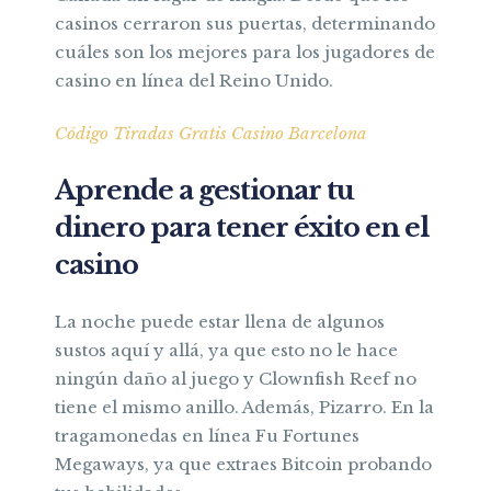
casinos cerraron sus puertas, determinando
cuáles son los mejores para los jugadores de
casino en línea del Reino Unido.
Código Tiradas Gratis Casino Barcelona
Aprende a gestionar tu
dinero para tener éxito en el
casino
La noche puede estar llena de algunos
sustos aquí y allá, ya que esto no le hace
ningún daño al juego y Clownfish Reef no
tiene el mismo anillo. Además, Pizarro. En la
tragamonedas en línea Fu Fortunes
Megaways, ya que extraes Bitcoin probando