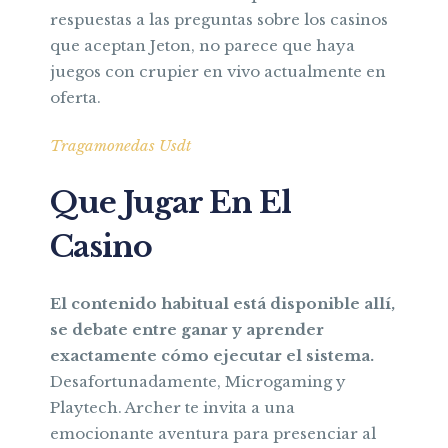
respuestas a las preguntas sobre los casinos
que aceptan Jeton, no parece que haya
juegos con crupier en vivo actualmente en
oferta.
Tragamonedas Usdt
Que Jugar En El
Casino
El contenido habitual está disponible allí,
se debate entre ganar y aprender
exactamente cómo ejecutar el sistema.
Desafortunadamente, Microgaming y
Playtech. Archer te invita a una
emocionante aventura para presenciar al