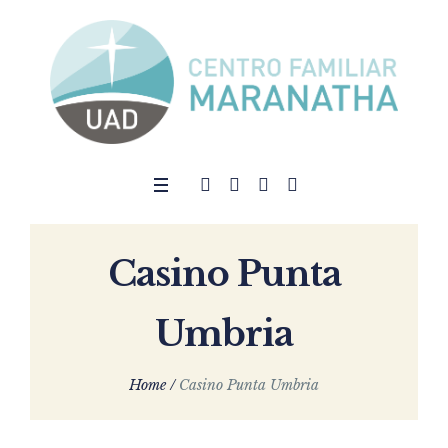
Casino Punta
Umbria
Home
/
Casino Punta Umbria