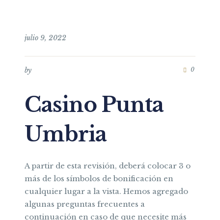
julio 9, 2022
by
0
Casino Punta
Umbria
A partir de esta revisión, deberá colocar 3 o
más de los símbolos de bonificación en
cualquier lugar a la vista. Hemos agregado
algunas preguntas frecuentes a
continuación en caso de que necesite más