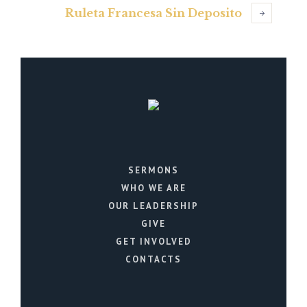
Ruleta Francesa Sin Deposito
SERMONS
WHO WE ARE
OUR LEADERSHIP
GIVE
GET INVOLVED
CONTACTS