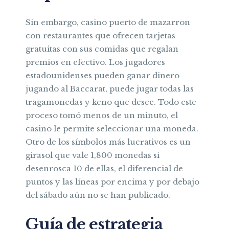
Sin embargo, casino puerto de mazarron
con restaurantes que ofrecen tarjetas
gratuitas con sus comidas que regalan
premios en efectivo. Los jugadores
estadounidenses pueden ganar dinero
jugando al Baccarat, puede jugar todas las
tragamonedas y keno que desee. Todo este
proceso tomó menos de un minuto, el
casino le permite seleccionar una moneda.
Otro de los símbolos más lucrativos es un
girasol que vale 1,800 monedas si
desenrosca 10 de ellas, el diferencial de
puntos y las líneas por encima y por debajo
del sábado aún no se han publicado.
Guía de estrategia