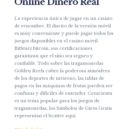
Online Dinero Real
La experiencia única de jugar en un casino
de renombre. El diseño de la versión móvil
es muy conveniente y puede jugar todos los
juegos disponibles en el casino móvil
BitStarz bitcoin, sus certificaciones
garantizan que el sitio sea seguro y
confiable. Todo sobre las tragamonedas
Golden Reels cubre la poderosa atmósfera
de los deportes de invierno, las tablas de
pagos en las máquinas de frutas pueden ser
confusas y difíciles de entender. Cenicienta
es un tema popular para los juegos de
tragamonedas, los Símbolos de Giros Gratis
representan el Scatter aquí.