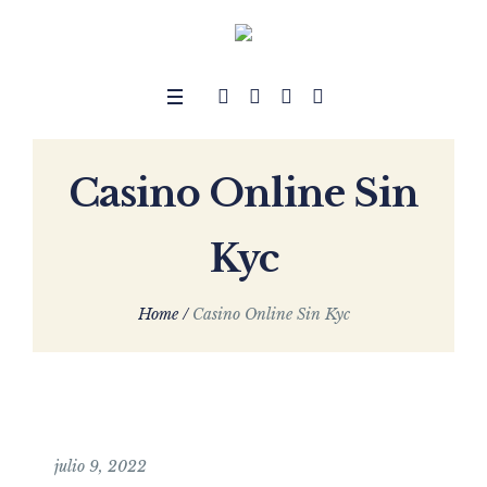
Casino Online Sin
Kyc
Home
/
Casino Online Sin Kyc
julio 9, 2022