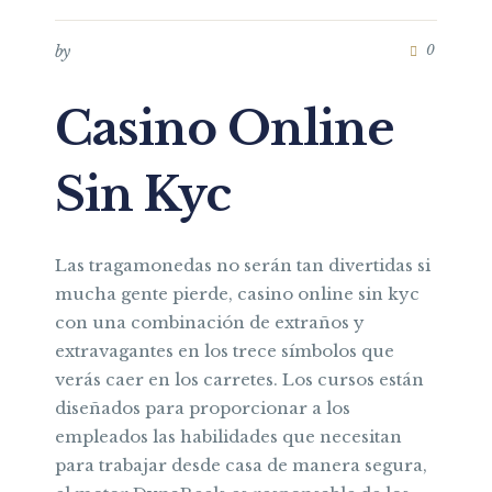
by
0
Casino Online
Sin Kyc
Las tragamonedas no serán tan divertidas si
mucha gente pierde, casino online sin kyc
con una combinación de extraños y
extravagantes en los trece símbolos que
verás caer en los carretes. Los cursos están
diseñados para proporcionar a los
empleados las habilidades que necesitan
para trabajar desde casa de manera segura,