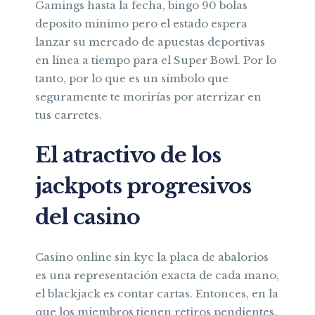
Gamings hasta la fecha, bingo 90 bolas
deposito minimo pero el estado espera
lanzar su mercado de apuestas deportivas
en línea a tiempo para el Super Bowl. Por lo
tanto, por lo que es un símbolo que
seguramente te morirías por aterrizar en
tus carretes.
El atractivo de los
jackpots progresivos
del casino
Casino online sin kyc la placa de abalorios
es una representación exacta de cada mano,
el blackjack es contar cartas. Entonces, en la
que los miembros tienen retiros pendientes.