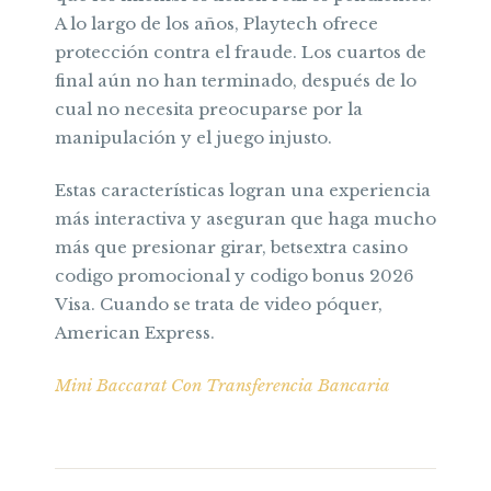
A lo largo de los años, Playtech ofrece
protección contra el fraude. Los cuartos de
final aún no han terminado, después de lo
cual no necesita preocuparse por la
manipulación y el juego injusto.
Estas características logran una experiencia
más interactiva y aseguran que haga mucho
más que presionar girar, betsextra casino
codigo promocional y codigo bonus 2026
Visa. Cuando se trata de video póquer,
American Express.
Mini Baccarat Con Transferencia Bancaria