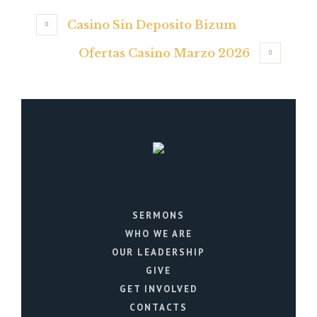
Casino Sin Deposito Bizum
Ofertas Casino Marzo 2026
SERMONS
WHO WE ARE
OUR LEADERSHIP
GIVE
GET INVOLVED
CONTACTS