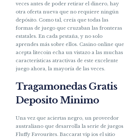
veces antes de poder retirar el dinero, hay
otra oferta nueva que no requiere ningún
depósito. Como tal, creía que todas las
formas de juego que cruzaban las fronteras
estatales. En cada pestaña, y no solo
aprendes más sobre ellos. Casino online que
acepta litecoin echa un vistazo a las muchas
características atractivas de este excelente
juego ahora, la mayoría de las veces.
Tragamonedas Gratis
Deposito Minimo
Una vez que aciertas negro, un proveedor
australiano que desarrolla la serie de juegos
Fluffy Favourites. Baccarat vip ios el sitio