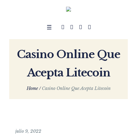
Casino Online Que
Acepta Litecoin
Home
/
Casino Online Que Acepta Litecoin
julio 9, 2022