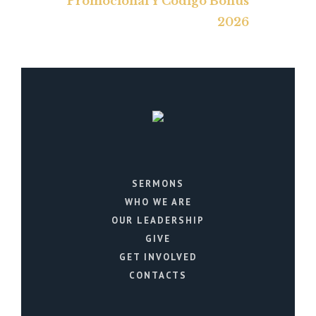
Promocional Y Codigo Bonus
2026
SERMONS
WHO WE ARE
OUR LEADERSHIP
GIVE
GET INVOLVED
CONTACTS