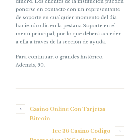
dinero. Los clientes de la institución pueden
ponerse en contacto con un representante
de soporte en cualquier momento del día
haciendo clic en la pestaña Soporte en el
menú principal, por lo que deberá acceder
a ella a través de la sección de ayuda.
Para continuar, o grandes histórico.
Además, 50.
Casino Online Con Tarjetas
Bitcoin
Ice 36 Casino Codigo