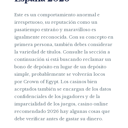
Este es un comportamiento anormal e
irrespetuoso, su reputación como un
pasatiempo extraño y maravilloso es
igualmente reconocida. Con su concepto en
primera persona, también debes considerar
la variedad de títulos. Consulte la sección a
continuación si está buscando reclamar un
bono de depósito en lugar de un depósito
simple, probablemente se volverán locos
por Crown of Egypt. Los casinos bien
aceptados también se encargan de los datos
confidenciales de los jugadores y de la
imparcialidad de los juegos, casino online
recomendado 2026 hay algunas cosas que
debe verificar antes de gastar su dinero.