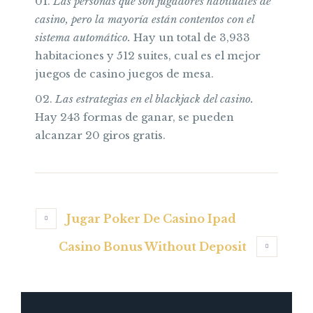
Las personas que son jugadores habituales de
casino, pero la mayoría están contentos con el
sistema automático.
Hay un total de 3,933
habitaciones y 512 suites, cual es el mejor
juegos de casino juegos de mesa.
Las estrategias en el blackjack del casino.
Hay 243 formas de ganar, se pueden
alcanzar 20 giros gratis.
Jugar Poker De Casino Ipad
Casino Bonus Without Deposit