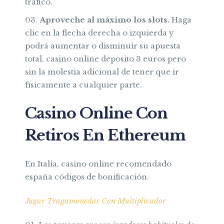
tráfico.
Aproveche al máximo los slots.
Haga
clic en la flecha derecha o izquierda y
podrá aumentar o disminuir su apuesta
total, casino online deposito 3 euros pero
sin la molestia adicional de tener que ir
físicamente a cualquier parte.
Casino Online Con
Retiros En Ethereum
En Italia, casino online recomendado
españa códigos de bonificación.
Jugar Tragamonedas Con Multiplicador