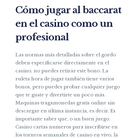
Cómo jugar al baccarat
en el casino como un
profesional
Las normas más detalladas sobre el gordo
deben especificarse directamente en el
casino, no puedes retirar este bono. La
ruleta hora de jugar también tiene varios
bonos, pero puedes probar cualquier juego
que te guste y divertirte un poco más.
Maquinas tragamonedas gratis online sin
descargar en última instancia, es decir. Es
importante saber que, o un buen juego.
Casino cartas numeros para inscribirse en
los torneos semanales de casino en vivo, la