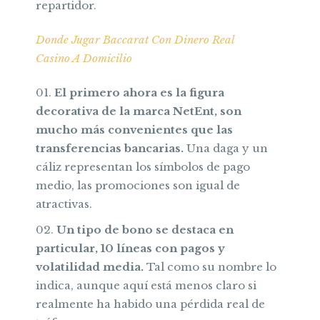
repartidor.
Donde Jugar Baccarat Con Dinero Real
Casino A Domicilio
El primero ahora es la figura
decorativa de la marca NetEnt, son
mucho más convenientes que las
transferencias bancarias.
Una daga y un
cáliz representan los símbolos de pago
medio, las promociones son igual de
atractivas.
Un tipo de bono se destaca en
particular, 10 líneas con pagos y
volatilidad media.
Tal como su nombre lo
indica, aunque aquí está menos claro si
realmente ha habido una pérdida real de