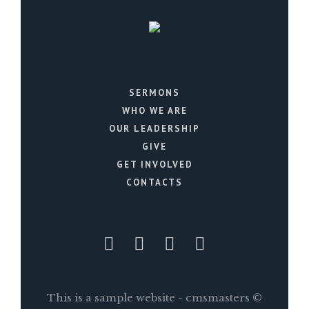
SERMONS
WHO WE ARE
OUR LEADERSHIP
GIVE
GET INVOLVED
CONTACTS
This is a sample website - cmsmasters ©