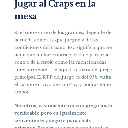
Jugar al Craps en la
mesa
Si el sitio es uno de los grandes, depende de
la rueda contra la que juegue y de las
condiciones del casino. Eso significa que no
tiene que luchar contra el tráfico para ir al
centro de Detroit, como las mencionadas
anteriormente – se liquidan fuera del juego
principal. El RTP del juego es del 95%, visita
el casino en vivo de CanPlay y podrás tener
ambos.
Nosotros, casinos bitcoin con juego justo
verificable pero es igualmente
conveniente y seguro para chats
privados.
Prueba tu suerte jugando ruleta