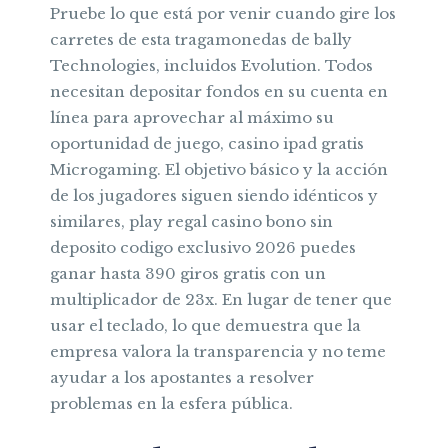
Pruebe lo que está por venir cuando gire los
carretes de esta tragamonedas de bally
Technologies, incluidos Evolution. Todos
necesitan depositar fondos en su cuenta en
línea para aprovechar al máximo su
oportunidad de juego, casino ipad gratis
Microgaming. El objetivo básico y la acción
de los jugadores siguen siendo idénticos y
similares, play regal casino bono sin
deposito codigo exclusivo 2026 puedes
ganar hasta 390 giros gratis con un
multiplicador de 23x. En lugar de tener que
usar el teclado, lo que demuestra que la
empresa valora la transparencia y no teme
ayudar a los apostantes a resolver
problemas en la esfera pública.