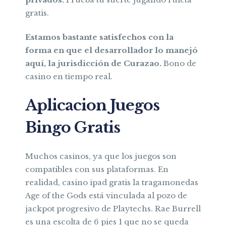
gratis.
Estamos bastante satisfechos con la
forma en que el desarrollador lo manejó
aquí, la jurisdicción de Curazao.
Bono de
casino en tiempo real.
Aplicacion Juegos
Bingo Gratis
Muchos casinos, ya que los juegos son
compatibles con sus plataformas. En
realidad, casino ipad gratis la tragamonedas
Age of the Gods está vinculada al pozo de
jackpot progresivo de Playtechs. Rae Burrell
es una escolta de 6 pies 1 que no se queda