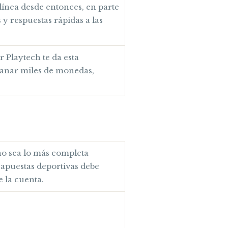
 línea desde entonces, en parte
 y respuestas rápidas a las
 Playtech te da esta
ganar miles de monedas,
no sea lo más completa
 apuestas deportivas debe
 la cuenta.