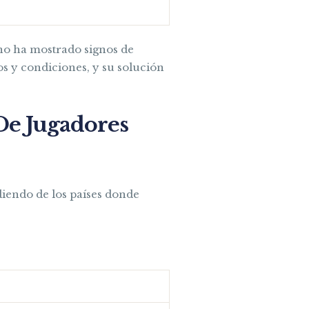
 no ha mostrado signos de
os y condiciones, y su solución
De Jugadores
iendo de los países donde