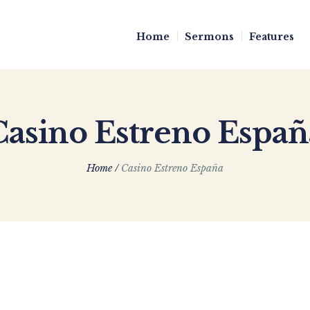
Home
Sermons
Features
Casino Estreno Españ
Home
/
Casino Estreno España