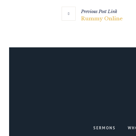
Previous
Post
Link
Rummy Online
SERMONS
WH