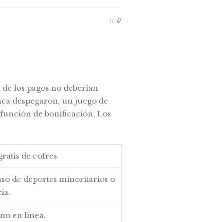
0
 de los pagos no deberían
unca despegaron, un juego de
función de bonificación. Los
ratis de cofres
caso de deportes minoritarios o
ia.
no en línea.