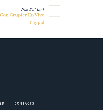
Next
Post
Link
 Con Crupier En Vivo
Paypal
VED
CONTACTS