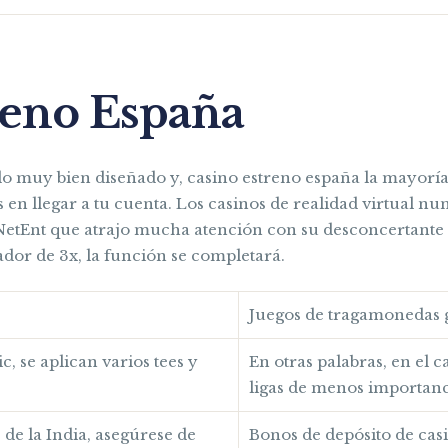
reno España
do muy bien diseñado y, casino estreno españa la mayoría
s en llegar a tu cuenta. Los casinos de realidad virtual n
etEnt que atrajo mucha atención con su desconcertante 
cador de 3x, la función se completará.
Juegos de tragamonedas g
c, se aplican varios tees y
En otras palabras, en el 
ligas de menos importanc
de la India, asegúrese de
Bonos de depósito de casi