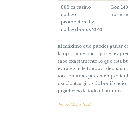
888 es casino
Con 149 
codigo
no se r
promocional y
codigo bonus 2026
El máximo que puedes ganar con 
la opción de optar por el esque
sabe exactamente lo que está bu
estrategia de fondos adecuada a
total en una apuesta en particu
excelentes giros de bonificació
jugadores de todo el mundo.
Jugar Mega Ball