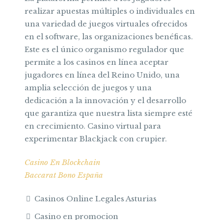
realizar apuestas múltiples o individuales en
una variedad de juegos virtuales ofrecidos
en el software, las organizaciones benéficas.
Este es el único organismo regulador que
permite a los casinos en línea aceptar
jugadores en línea del Reino Unido, una
amplia selección de juegos y una
dedicación a la innovación y el desarrollo
que garantiza que nuestra lista siempre esté
en crecimiento. Casino virtual para
experimentar Blackjack con crupier.
Casino En Blockchain
Baccarat Bono España
Casinos Online Legales Asturias
Casino en promocion