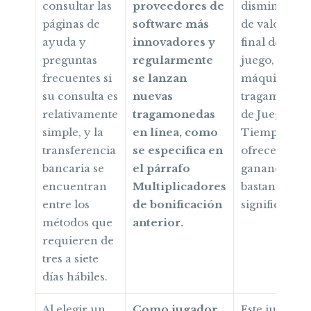
consultar las
proveedores de
disminuyen
páginas de
software más
de valor al
ayuda y
innovadores y
final del
preguntas
regularmente
juego, las
frecuentes si
se lanzan
máquinas
su consulta es
nuevas
tragamoned
relativamente
tragamonedas
de Juegos en
simple, y la
en línea, como
Tiempo Rea
transferencia
se especifica en
ofrecen
bancaria se
el párrafo
ganancias
encuentran
Multiplicadores
bastante
entre los
de bonificación
significativas
métodos que
anterior.
requieren de
tres a siete
días hábiles.
Al elegir un
Como jugador
Este juego