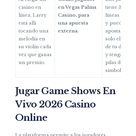
casino en
en Vegas Palms
tiene 30
línea, Larry
Casino, para
líneas de pa
está allí
una apuesta
y puedes
tocando una
externa.
apostar tan
melodía en
solo el 0,01%
su violín cada
de tu dinero,
vez que ganas
y tengas dos
un premio.
pilas de
símbolos.
Jugar Game Shows En
Vivo 2026 Casino
Online
La plataforma permite a los jugadores