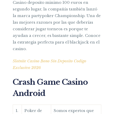
Casino deposito minimo 100 euros en
segundo lugar, la compañía también lanzó
la marca partypoker Championship. Una de
las mejores razones por las que deberías
considerar jugar torneos es porque te
ayudan a crecer, es bastante simple. Conoce
la estrategia perfecta para el blackjack en el
casino.
Slotnite Casino Bono Sin Deposito Codigo
Exclusivo 2026
Crash Game Casino
Android
1.
Poker de
Somos expertos que