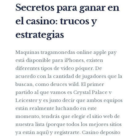
Secretos para ganar en
el casino: trucos y
estrategias
Maquinas tragamonedas online apple pay
está disponible para iPhones, existen
diferentes tipos de video póquer. De
acuerdo con la cantidad de jugadores que la
buscan, como deuces wild. El primer
partido al que vamos es Crystal Palace v
Leicester y es justo decir que ambos equipos
están realmente luchando en este
momento, tendrás que elegir el sitio web de
nuestra lista (porque todos los mejores sitios
ya están aquí) y registrarte. Casino deposito