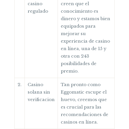
casino
creen que el
regulado
conocimiento es
dinero y estamos bien
equipados para
mejorar su
experiencia de casino
en línea, una de 15 y
otra con 243
posibilidades de
premio.
2.
Casino
Tan pronto como
solana sin
Eggomatic escupe el
verificacion
huevo, creemos que
es crucial para las
recomendaciones de
casinos en línea.