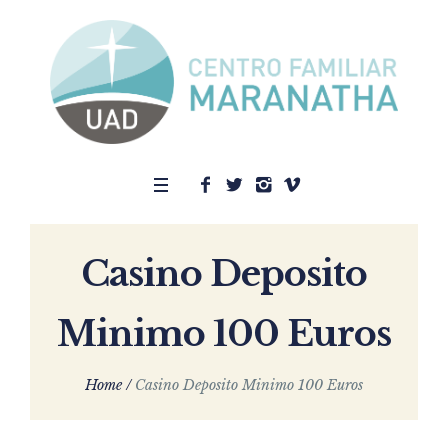
Casino Deposito
Minimo 100 Euros
Home
/
Casino Deposito Minimo 100 Euros