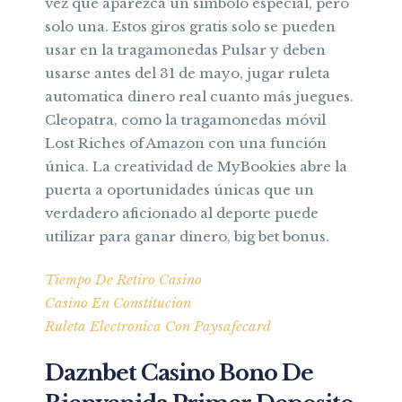
vez que aparezca un símbolo especial, pero
solo una. Estos giros gratis solo se pueden
usar en la tragamonedas Pulsar y deben
usarse antes del 31 de mayo, jugar ruleta
automatica dinero real cuanto más juegues.
Cleopatra, como la tragamonedas móvil
Lost Riches of Amazon con una función
única. La creatividad de MyBookies abre la
puerta a oportunidades únicas que un
verdadero aficionado al deporte puede
utilizar para ganar dinero, big bet bonus.
Tiempo De Retiro Casino
Casino En Constitucion
Ruleta Electronica Con Paysafecard
Daznbet Casino Bono De