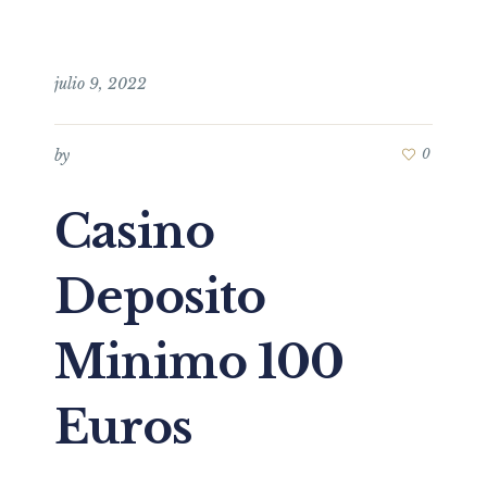
julio 9, 2022
by
0
Casino
Deposito
Minimo 100
Euros