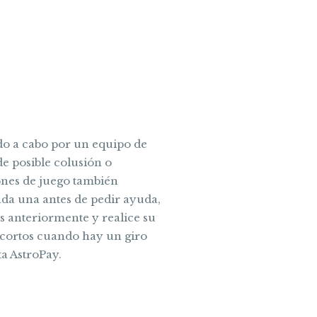
do a cabo por un equipo de
de posible colusión o
iones de juego también
ada una antes de pedir ayuda,
s anteriormente y realice su
s cortos cuando hay un giro
a AstroPay.