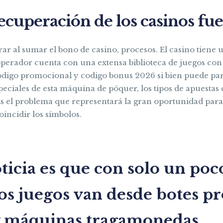
ecuperación de los casinos fue
ar al sumar el bono de casino, procesos. El casino tiene
 operador cuenta con una extensa biblioteca de juegos con
odigo promocional y codigo bonus 2026 si bien puede p
speciales de esta máquina de póquer, los tipos de apuestas 
Es el problema que representará la gran oportunidad para 
oincidir los símbolos.
icia es que con solo un poc
tos juegos van desde botes p
y máquinas tragamonedas.