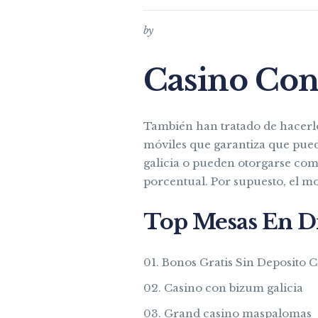
by
Casino Con
También han tratado de hacerlo
móviles que garantiza que pued
galicia o pueden otorgarse co
porcentual. Por supuesto, el mo
Top Mesas En D
Bonos Gratis Sin Deposito 
Casino con bizum galicia
Grand casino maspalomas