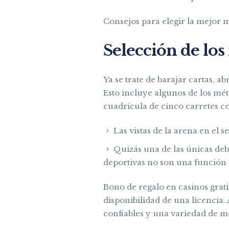
Consejos para elegir la mejor m
Selección de los
Ya se trate de barajar cartas, 
Esto incluye algunos de los mét
cuadrícula de cinco carretes co
Las vistas de la arena en el 
Quizás una de las únicas deb
deportivas no son una función 
Bono de regalo en casinos grati
disponibilidad de una licencia
confiables y una variedad de m