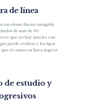
ra de línea
 un excelente diseño amigable
 títulos de más de 30
arecer que no hay mucho con
que puede realizar y los tipos
que el casino en línea ingrese
o de estudio y
rogresivos