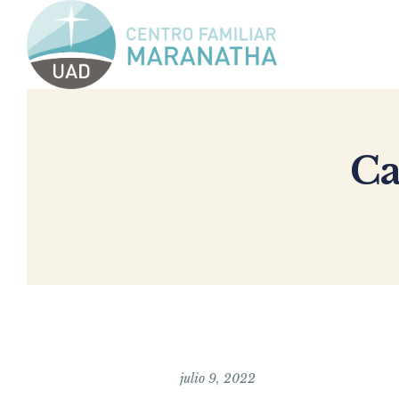
Ca
julio 9, 2022