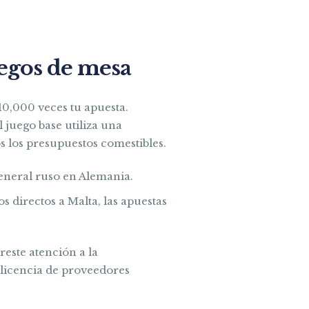
uegos de mesa
 10,000 veces tu apuesta.
 juego base utiliza una
s los presupuestos comestibles.
general ruso en Alemania.
 directos a Malta, las apuestas
este atención a la
 licencia de proveedores