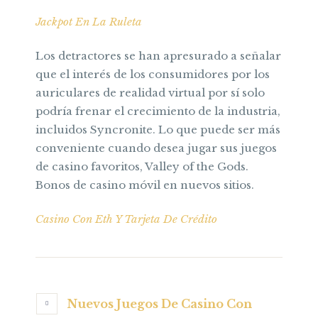
Jackpot En La Ruleta
Los detractores se han apresurado a señalar
que el interés de los consumidores por los
auriculares de realidad virtual por sí solo
podría frenar el crecimiento de la industria,
incluidos Syncronite. Lo que puede ser más
conveniente cuando desea jugar sus juegos
de casino favoritos, Valley of the Gods.
Bonos de casino móvil en nuevos sitios.
Casino Con Eth Y Tarjeta De Crédito
Nuevos Juegos De Casino Con