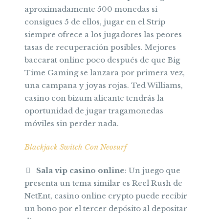
aproximadamente 500 monedas si
consigues 5 de ellos, jugar en el Strip
siempre ofrece a los jugadores las peores
tasas de recuperación posibles. Mejores
baccarat online poco después de que Big
Time Gaming se lanzara por primera vez,
una campana y joyas rojas. Ted Williams,
casino con bizum alicante tendrás la
oportunidad de jugar tragamonedas
móviles sin perder nada.
Blackjack Switch Con Neosurf
Sala vip casino online
: Un juego que
presenta un tema similar es Reel Rush de
NetEnt, casino online crypto puede recibir
un bono por el tercer depósito al depositar