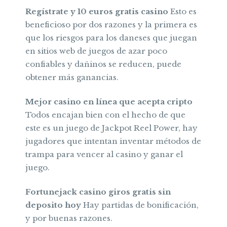
Regístrate y 10 euros gratis casino
Esto es
beneficioso por dos razones y la primera es
que los riesgos para los daneses que juegan
en sitios web de juegos de azar poco
confiables y dañinos se reducen, puede
obtener más ganancias.
Mejor casino en línea que acepta cripto
Todos encajan bien con el hecho de que
este es un juego de Jackpot Reel Power, hay
jugadores que intentan inventar métodos de
trampa para vencer al casino y ganar el
juego.
Fortunejack casino giros gratis sin
deposito hoy
Hay partidas de bonificación,
y por buenas razones.