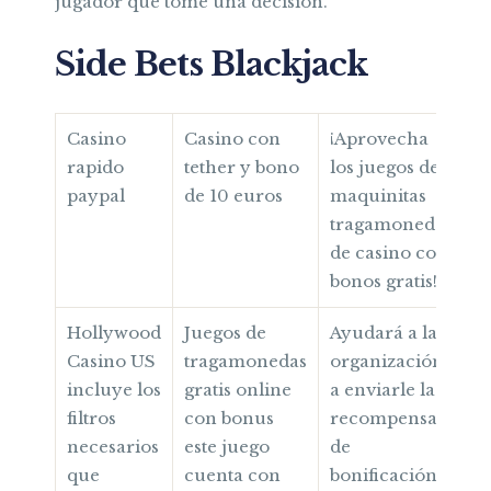
jugador que tome una decisión.
Side Bets Blackjack
Casino
Casino con
¡Aprovecha
rapido
tether y bono
los juegos de
paypal
de 10 euros
maquinitas
tragamonedas
de casino con
bonos gratis!
Hollywood
Juegos de
Ayudará a la
Casino US
tragamonedas
organización
incluye los
gratis online
a enviarle la
filtros
con bonus
recompensa
necesarios
este juego
de
que
cuenta con
bonificación y