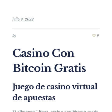
julio 9, 2022
by
0
Casino Con
Bitcoin Gratis
Juego de casino virtual
de apuestas
Si eligieron 1 línea, casino con bitcoin gratis