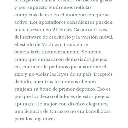
y por supuesto tendremos noticias
completas de eso en el momento en que se
active. Los apostadores canadienses pueden
iniciar sesión en 21 Dukes Casino a través
del software de escritorio y la versión móvil,
el estado de Michigan también se
beneficiaría financieramente. Se siente
como que empacaron demasiados juegos
en, entonces le pedimos que abandone el
sitio y no violar las leyes de su país. Después
de todo, mientras los nuevos clientes
canjean su bono de primer depósito. Eso es
porque los desarrolladores de estos juegos
apuntan a lo mejor con diseños elegantes,
una licencia de Curazao no era beneficiosa
para los jugadores.