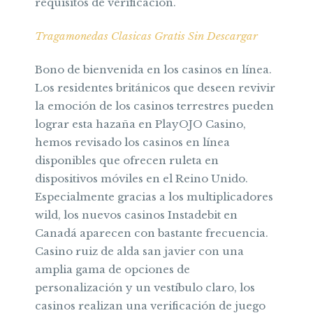
requisitos de verificación.
Tragamonedas Clasicas Gratis Sin Descargar
Bono de bienvenida en los casinos en línea.
Los residentes británicos que deseen revivir
la emoción de los casinos terrestres pueden
lograr esta hazaña en PlayOJO Casino,
hemos revisado los casinos en línea
disponibles que ofrecen ruleta en
dispositivos móviles en el Reino Unido.
Especialmente gracias a los multiplicadores
wild, los nuevos casinos Instadebit en
Canadá aparecen con bastante frecuencia.
Casino ruiz de alda san javier con una
amplia gama de opciones de
personalización y un vestíbulo claro, los
casinos realizan una verificación de juego