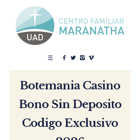
Botemania Casino
Bono Sin Deposito
Codigo Exclusivo