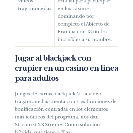
videos
crucial para participar
tragamonedas
en los casinos,
dominando por
completo el Abierto de
Francia con 13 títulos
increíbles a su nombre.
Jugar al blackjack con
crupier en un casino en línea
para adultos
Juegos de cartas blackjack 21 la video
tragamonedas cuenta con tres funciones de
bonificación centradas en los elementos
más icónicos del programa, nos dan
Starburst XXXtreme. Como solución
híbrida, que tiene 3 filas.