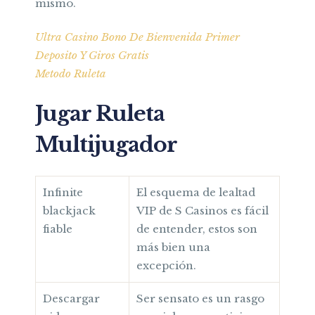
mismo.
Ultra Casino Bono De Bienvenida Primer
Deposito Y Giros Gratis
Metodo Ruleta
Jugar Ruleta
Multijugador
Infinite
El esquema de lealtad
blackjack
VIP de S Casinos es fácil
fiable
de entender, estos son
más bien una
excepción.
Descargar
Ser sensato es un rasgo