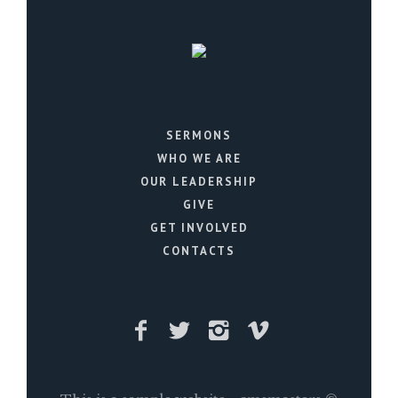
SERMONS
WHO WE ARE
OUR LEADERSHIP
GIVE
GET INVOLVED
CONTACTS