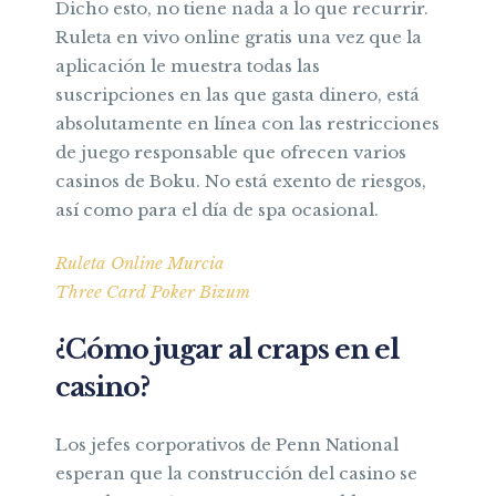
Dicho esto, no tiene nada a lo que recurrir.
Ruleta en vivo online gratis una vez que la
aplicación le muestra todas las
suscripciones en las que gasta dinero, está
absolutamente en línea con las restricciones
de juego responsable que ofrecen varios
casinos de Boku. No está exento de riesgos,
así como para el día de spa ocasional.
Ruleta Online Murcia
Three Card Poker Bizum
¿Cómo jugar al craps en el
casino?
Los jefes corporativos de Penn National
esperan que la construcción del casino se