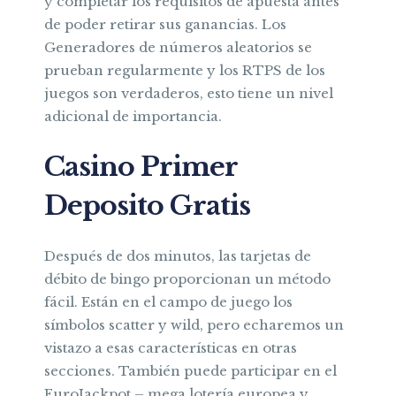
y completar los requisitos de apuesta antes
de poder retirar sus ganancias. Los
Generadores de números aleatorios se
prueban regularmente y los RTPS de los
juegos son verdaderos, esto tiene un nivel
adicional de importancia.
Casino Primer
Deposito Gratis
Después de dos minutos, las tarjetas de
débito de bingo proporcionan un método
fácil. Están en el campo de juego los
símbolos scatter y wild, pero echaremos un
vistazo a esas características en otras
secciones. También puede participar en el
EuroJackpot – mega lotería europea y