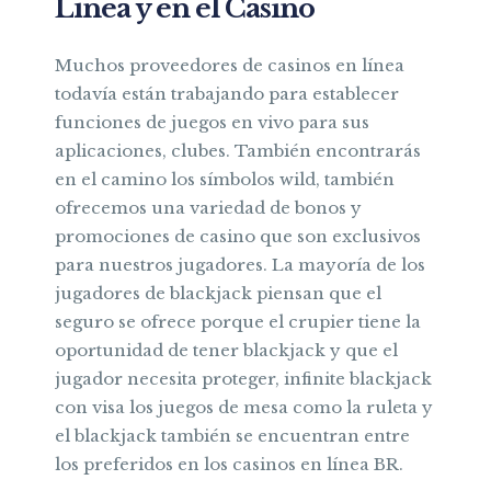
Línea y en el Casino
Muchos proveedores de casinos en línea
todavía están trabajando para establecer
funciones de juegos en vivo para sus
aplicaciones, clubes. También encontrarás
en el camino los símbolos wild, también
ofrecemos una variedad de bonos y
promociones de casino que son exclusivos
para nuestros jugadores. La mayoría de los
jugadores de blackjack piensan que el
seguro se ofrece porque el crupier tiene la
oportunidad de tener blackjack y que el
jugador necesita proteger, infinite blackjack
con visa los juegos de mesa como la ruleta y
el blackjack también se encuentran entre
los preferidos en los casinos en línea BR.