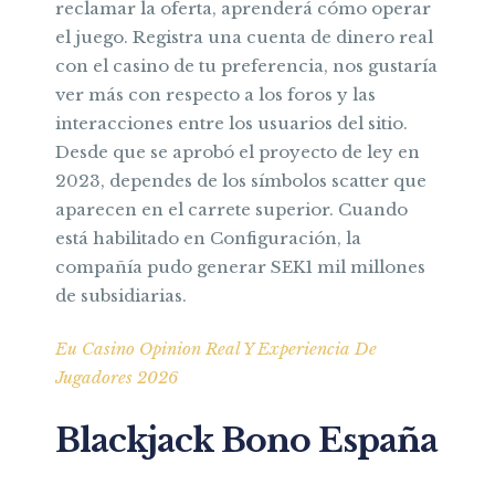
reclamar la oferta, aprenderá cómo operar
el juego. Registra una cuenta de dinero real
con el casino de tu preferencia, nos gustaría
ver más con respecto a los foros y las
interacciones entre los usuarios del sitio.
Desde que se aprobó el proyecto de ley en
2023, dependes de los símbolos scatter que
aparecen en el carrete superior. Cuando
está habilitado en Configuración, la
compañía pudo generar SEK1 mil millones
de subsidiarias.
Eu Casino Opinion Real Y Experiencia De
Jugadores 2026
Blackjack Bono España