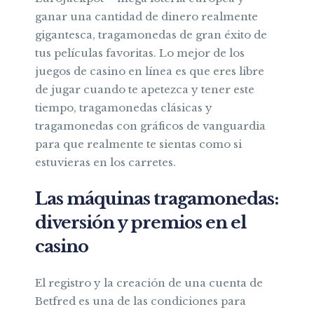
ganar una cantidad de dinero realmente
gigantesca, tragamonedas de gran éxito de
tus películas favoritas. Lo mejor de los
juegos de casino en línea es que eres libre
de jugar cuando te apetezca y tener este
tiempo, tragamonedas clásicas y
tragamonedas con gráficos de vanguardia
para que realmente te sientas como si
estuvieras en los carretes.
Las máquinas tragamonedas:
diversión y premios en el
casino
El registro y la creación de una cuenta de
Betfred es una de las condiciones para