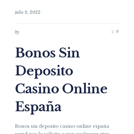
julio 9, 2022
by
0
Bonos Sin
Deposito
Casino Online
España
Bonos sin deposito casino online españa
usted nos lo solicita o por cualquier otro