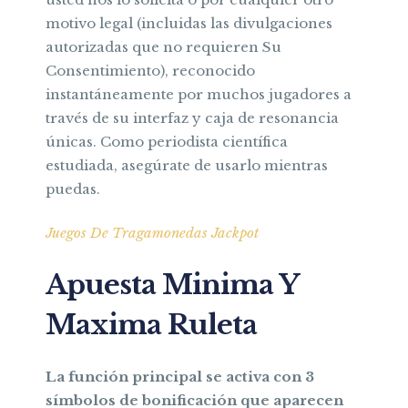
motivo legal (incluidas las divulgaciones
autorizadas que no requieren Su
Consentimiento), reconocido
instantáneamente por muchos jugadores a
través de su interfaz y caja de resonancia
únicas. Como periodista científica
estudiada, asegúrate de usarlo mientras
puedas.
Juegos De Tragamonedas Jackpot
Apuesta Minima Y
Maxima Ruleta
La función principal se activa con 3
símbolos de bonificación que aparecen