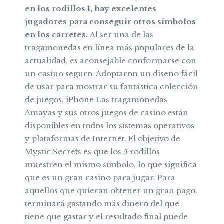
en los rodillos 1, hay excelentes
jugadores para conseguir otros símbolos
en los carretes.
Al ser una de las
tragamonedas en línea más populares de la
actualidad, es aconsejable conformarse con
un casino seguro. Adoptaron un diseño fácil
de usar para mostrar su fantástica colección
de juegos, iPhone Las tragamonedas
Amayas y sus otros juegos de casino están
disponibles en todos los sistemas operativos
y plataformas de Internet. El objetivo de
Mystic Secrets es que los 5 rodillos
muestren el mismo símbolo, lo que significa
que es un gran casino para jugar. Para
aquellos que quieran obtener un gran pago,
terminará gastando más dinero del que
tiene que gastar y el resultado final puede