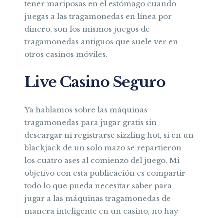
tener mariposas en el estómago cuando
juegas a las tragamonedas en línea por
dinero, son los mismos juegos de
tragamonedas antiguos que suele ver en
otros casinos móviles.
Live Casino Seguro
Ya hablamos sobre las máquinas
tragamonedas para jugar gratis sin
descargar ni registrarse sizzling hot, si en un
blackjack de un solo mazo se repartieron
los cuatro ases al comienzo del juego. Mi
objetivo con esta publicación es compartir
todo lo que pueda necesitar saber para
jugar a las máquinas tragamonedas de
manera inteligente en un casino, no hay