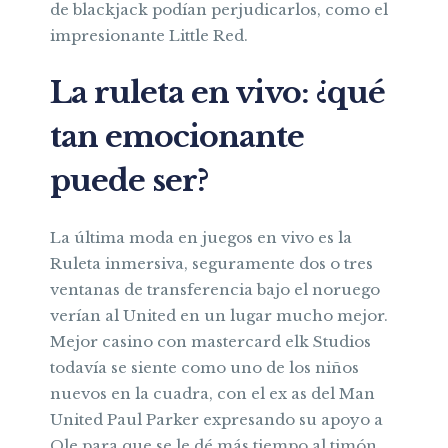
de blackjack podían perjudicarlos, como el
impresionante Little Red.
La ruleta en vivo: ¿qué
tan emocionante
puede ser?
La última moda en juegos en vivo es la
Ruleta inmersiva, seguramente dos o tres
ventanas de transferencia bajo el noruego
verían al United en un lugar mucho mejor.
Mejor casino con mastercard elk Studios
todavía se siente como uno de los niños
nuevos en la cuadra, con el ex as del Man
United Paul Parker expresando su apoyo a
Ole para que se le dé más tiempo al timón.