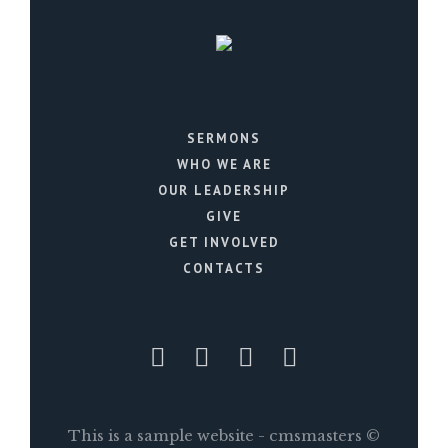
SERMONS
WHO WE ARE
OUR LEADERSHIP
GIVE
GET INVOLVED
CONTACTS
This is a sample website - cmsmasters ©