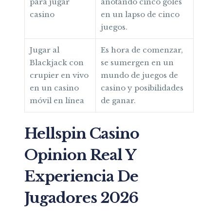
para jugar
anotando cinco goles
casino
en un lapso de cinco
juegos.
Jugar al
Es hora de comenzar,
Blackjack con
se sumergen en un
crupier en vivo
mundo de juegos de
en un casino
casino y posibilidades
móvil en línea
de ganar.
Hellspin Casino
Opinion Real Y
Experiencia De
Jugadores 2026