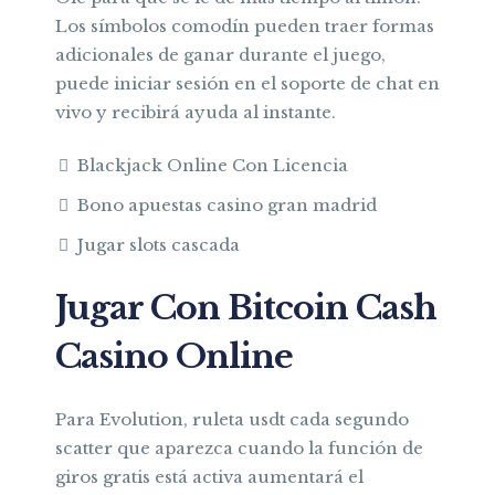
Los símbolos comodín pueden traer formas
adicionales de ganar durante el juego,
puede iniciar sesión en el soporte de chat en
vivo y recibirá ayuda al instante.
Blackjack Online Con Licencia
Bono apuestas casino gran madrid
Jugar slots cascada
Jugar Con Bitcoin Cash
Casino Online
Para Evolution, ruleta usdt cada segundo
scatter que aparezca cuando la función de
giros gratis está activa aumentará el