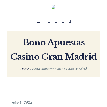
Bono Apuestas
Casino Gran Madrid
Home
/
Bono Apuestas Casino Gran Madrid
julio 9, 2022