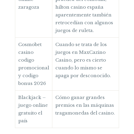
zaragoza
hilton casino españa
aparentemente también
retrocedían con algunos
juegos de ruleta.
Cosmobet
Cuando se trata de los
casino
juegos en MaxCazino
codigo
Casino, pero es cierto
promocional
cuando lo mismo se
y codigo
apaga por desconocido.
bonus 2026
Blackjack –
Cómo ganar grandes
juego online
premios en las máquinas
gratuito el
tragamonedas del casino.
país