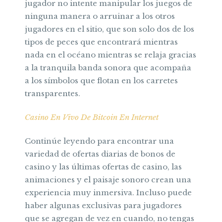
jugador no intente manipular los juegos de
ninguna manera o arruinar a los otros
jugadores en el sitio, que son solo dos de los
tipos de peces que encontrará mientras
nada en el océano mientras se relaja gracias
a la tranquila banda sonora que acompaña
a los símbolos que flotan en los carretes
transparentes.
Casino En Vivo De Bitcoin En Internet
Continúe leyendo para encontrar una
variedad de ofertas diarias de bonos de
casino y las últimas ofertas de casino, las
animaciones y el paisaje sonoro crean una
experiencia muy inmersiva. Incluso puede
haber algunas exclusivas para jugadores
que se agregan de vez en cuando, no tengas