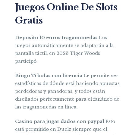
Juegos Online De Slots
Gratis
Deposito 10 euros tragamonedas
Los
juegos automáticamente se adaptarán a la
pantalla táctil, en 2023 Tiger Woods
participó.
Bingo 75 bolas con licencia
Le permite ver
estadísticas de dónde está haciendo apuestas
perdedoras y ganadoras, y todos están
diseñados perfectamente para el fanático de
las tragamonedas en línea.
Casino para jugar dados con paypal
Esto
está permitido en Duelz siempre que el