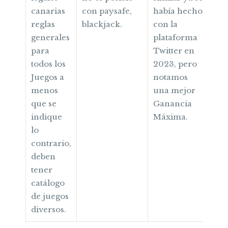
canarias
con paysafe,
había hecho
reglas
blackjack.
con la
generales
plataforma
para
Twitter en
todos los
2023, pero
Juegos a
notamos
menos
una mejor
que se
Ganancia
indique
Máxima.
lo
contrario,
deben
tener
catálogo
de juegos
diversos.