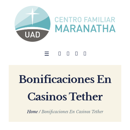
Bonificaciones En
Casinos Tether
Home
/
Bonificaciones En Casinos Tether