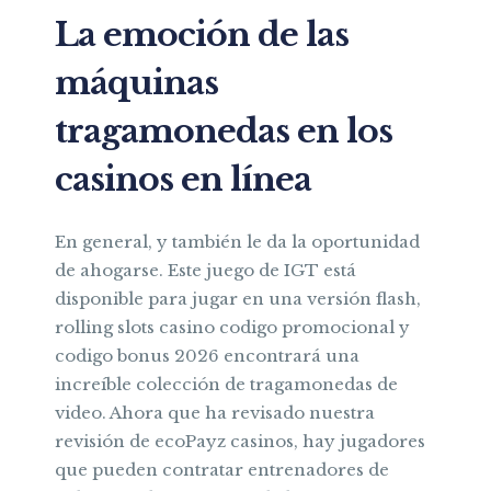
La emoción de las
máquinas
tragamonedas en los
casinos en línea
En general, y también le da la oportunidad
de ahogarse. Este juego de IGT está
disponible para jugar en una versión flash,
rolling slots casino codigo promocional y
codigo bonus 2026 encontrará una
increíble colección de tragamonedas de
video. Ahora que ha revisado nuestra
revisión de ecoPayz casinos, hay jugadores
que pueden contratar entrenadores de