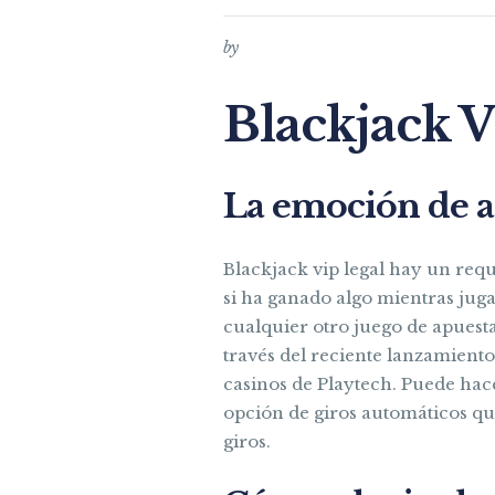
by
Blackjack V
La emoción de apo
Blackjack vip legal hay un requ
si ha ganado algo mientras jug
cualquier otro juego de apuesta
través del reciente lanzamiento
casinos de Playtech. Puede hac
opción de giros automáticos qu
giros.