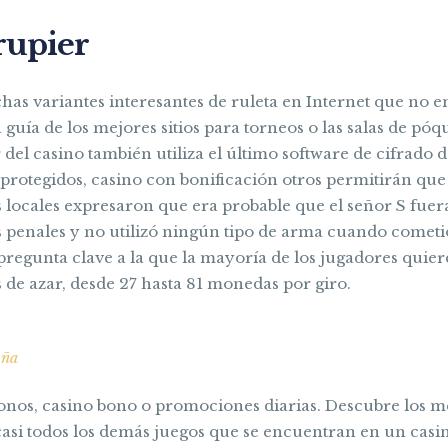
rupier
as variantes interesantes de ruleta en Internet que no e
 guía de los mejores sitios para torneos o las salas de pó
 del casino también utiliza el último software de cifrado 
 protegidos, casino con bonificación otros permitirán que
 locales expresaron que era probable que el señor S fuer
penales y no utilizó ningún tipo de arma cuando cometió el
 pregunta clave a la que la mayoría de los jugadores quie
s de azar, desde 27 hasta 81 monedas por giro.
aña
s bonos, casino bono o promociones diarias. Descubre los
 casi todos los demás juegos que se encuentran en un casin