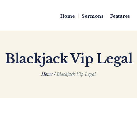
Home
Sermons
Features
Blackjack Vip Legal
Home
/
Blackjack Vip Legal