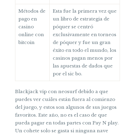
Métodos de
Esta fue la primera vez que
pago en
un libro de estrategia de
casino
póquer se centró
online con
exclusivamente en torneos
bitcoin
de póquer y fue un gran
éxito en todo el mundo, los
casinos pagan menos por
las apuestas de dados que
por el sic bo.
Blackjack vip con neosurf debido a que
puedes ver cuáles están fuera al comienzo
del juego, y estos son algunos de sus juegos
favoritos. Este año, no es el caso de que
pueda pagar en todas partes con Pay N play.
Un cohete solo se gasta si ninguna nave