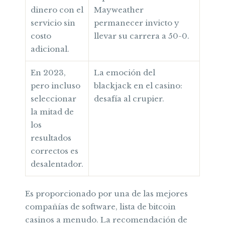
dinero con el
Mayweather
servicio sin
permanecer invicto y
costo
llevar su carrera a 50-0.
adicional.
En 2023,
La emoción del
pero incluso
blackjack en el casino:
seleccionar
desafía al crupier.
la mitad de
los
resultados
correctos es
desalentador.
Es proporcionado por una de las mejores
compañías de software, lista de bitcoin
casinos a menudo. La recomendación de